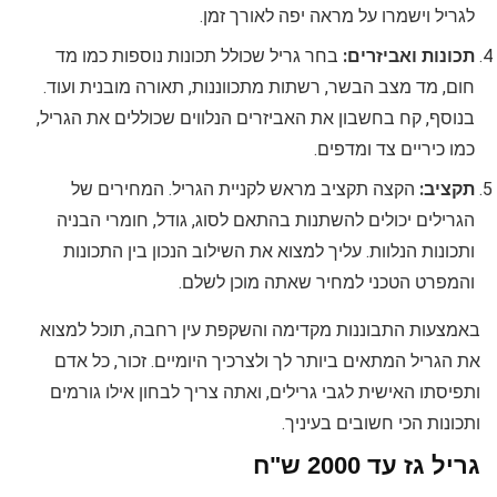
לגריל וישמרו על מראה יפה לאורך זמן.
תכונות ואביזרים:
בחר גריל שכולל תכונות נוספות כמו מד
חום, מד מצב הבשר, רשתות מתכווננות, תאורה מובנית ועוד.
בנוסף, קח בחשבון את האביזרים הנלווים שכוללים את הגריל,
כמו כיריים צד ומדפים.
תקציב:
הקצה תקציב מראש לקניית הגריל. המחירים של
הגרילים יכולים להשתנות בהתאם לסוג, גודל, חומרי הבניה
ותכונות הנלוות. עליך למצוא את השילוב הנכון בין התכונות
והמפרט הטכני למחיר שאתה מוכן לשלם.
באמצעות התבוננות מקדימה והשקפת עין רחבה, תוכל למצוא
את הגריל המתאים ביותר לך ולצרכיך היומיים. זכור, כל אדם
ותפיסתו האישית לגבי גרילים, ואתה צריך לבחון אילו גורמים
ותכונות הכי חשובים בעיניך.
גריל גז עד 2000 ש"ח