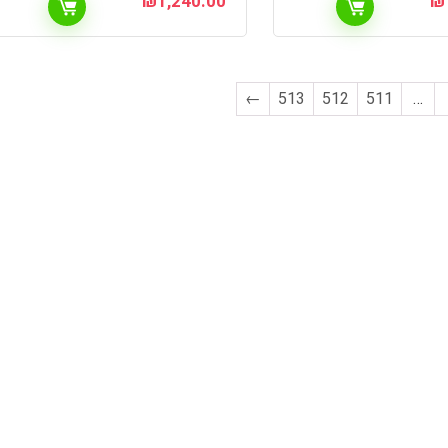
₪
1,240.00
₪
←
513
512
511
…