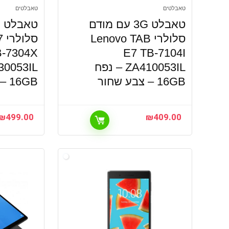
טאבלטים
טאבלטים
טאבלט 3G עם מודם
סלולרי Lenovo TAB
ס
B-7304X
E7 TB-7104I
ZA410053IL – נפח
16GB – צבע שחור
16GB – צבע שחור
₪
499.00
₪
409.00