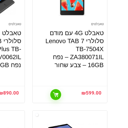
טאבלטים
טאבלטים
טאבלט 4G עם מודם
סלולרי Lenovo TAB 7
ס
lus TB-
TB-7504X
ZA380071IL – נפח
16GB – צבע שחור
נפח 32GB – צבע אפור
₪
890.00
₪
599.00