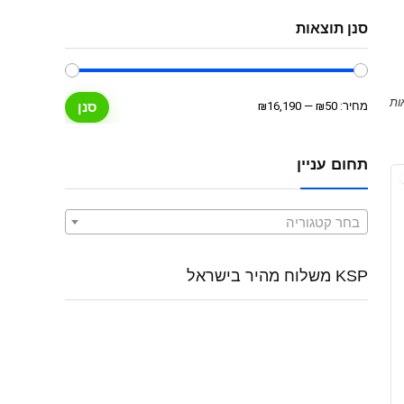
סנן תוצאות
מחיר
מחיר
מחיר:
₪50
—
₪16,190
סנן
מינימלי
מקסימלי
תחום עניין
בחר קטגוריה
KSP משלוח מהיר בישראל