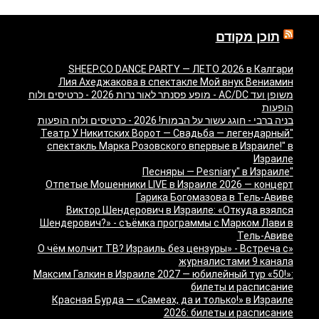
תוכן מקודם
SHEEP.CO DANCE PARTY — ЛЕТО 2026 в Калгари
Лия Ахеджакова в спектакле Мой внук Вениамин
משופן ועד AC/DC - מופע פסנתר לאור נרות 2026 - כרטיסים ולוח
הופעות
בניה ברבי - חוגג עשור על הבמות! 2026 - כרטיסים ולוח הופעות
"Театр У Никитских Ворот — Свадьба — легендарный
спектакль Марка Розовского впервые в Израиле!" в
Израиле
"Песняры — Pesniary" в Израиле
Отпетые Мошенники LIVE в Израиле 2026 — концерт
Гарика Богомазова в Тель-Авиве
Виктор Шендерович в Израиле: «Откуда взялся
Шендерович?» - съёмка программы с Марком Лави в
Тель-Авиве
«О чём молчит ТВ? Израиль без цензуры» - Встреча с
журналистами 9 канала
Максим Галкин в Израиле 2027 — юбилейный тур «50!»:
билеты и расписание
Красная Бурда — «Самеах, да и только!» в Израиле
2026: билеты и расписание