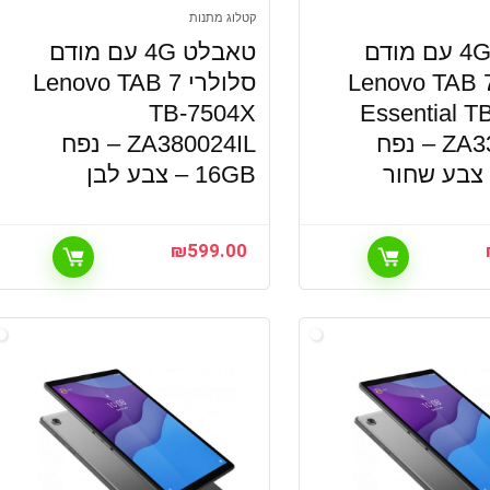
קטלוג מתנות
טאבלט 4G עם מודם
טאבלט 4G עם מודם
לולרי Lenovo TAB 7
סלולרי Lenovo TAB 7
TB-7504X
Essential T
ZA330053IL – נפח
ZA380024IL – נפח
16GB – צבע לבן
₪
599.00