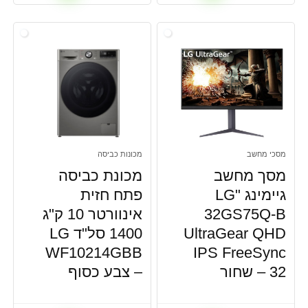
מסכי מחשב
מכונות כביסה
מסך מחשב
מכונת כביסה
גיימינג "LG
פתח חזית
32GS75Q-B
אינוורטר 10 ק"ג
UltraGear QHD
1400 סל"ד LG
WF10214GBB
IPS FreeSync
32 – שחור
– צבע כסוף