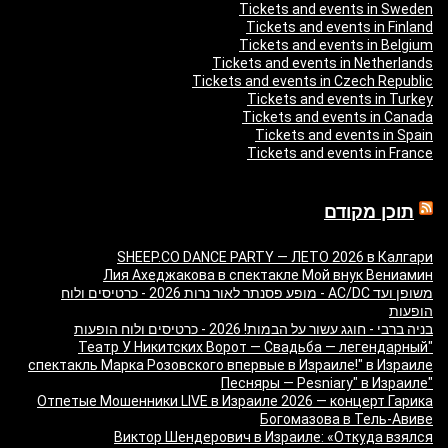
Tickets and events in Sweden
Tickets and events in Finland
Tickets and events in Belgium
Tickets and events in Netherlands
Tickets and events in Czech Republic
Tickets and events in Turkey
Tickets and events in Canada
Tickets and events in Spain
Tickets and events in France
תוכן מקודם
SHEEP.CO DANCE PARTY — ЛЕТО 2026 в Калгари
Лия Ахеджакова в спектакле Мой внук Вениамин
משופן ועד AC/DC - מופע פסנתר לאור נרות 2026 - כרטיסים ולוח
הופעות
בניה ברבי - חוגג עשור על הבמות! 2026 - כרטיסים ולוח הופעות
"Театр У Никитских Ворот — Свадьба — легендарный
спектакль Марка Розовского впервые в Израиле!" в Израиле
"Песняры — Pesniary" в Израиле
Отпетые Мошенники LIVE в Израиле 2026 — концерт Гарика
Богомазова в Тель-Авиве
Виктор Шендерович в Израиле: «Откуда взялся