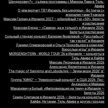
Шендерович?» - съёмка программы с Марком Лави в Тель-
Авиве
«О чём молчит ТВ? Израиль без цензуры» - Встреча с
журналистами 9 канала
Максим Галкин в Израиле 2027 — юбилейный тур «50!»: билеты
и расписание
Красная Бурда — «Самеах, да и только!» в Израиле 2026:
билеты и расписание
"Сольный стендап концерт Валерии Яковлевой — Расслабься
так у всех!" в Израиле
"Даниил Спиваковский и Ольга Прокофьева в комедии
Взрослые игры" в Израиле
MORGENSHTERN - WORLD TOUR '26 в Израиле — концерты в
Тель-Авиве и Хайфе
Максим Леонидов в Израиле 2026
Александр Филиппенко в Израиле
"The magic of Sanremo and Loboda live — Звуки моря 2026" в
Израиле
Группа "КИНО" — "Невероятный концерт" в США 2026: Лос-
Анджелес и Майами
Макаревич и Белый: «Импровизация на тему» в Израиле —
билеты 2026
Семён Слепаков в Израиле 2026 — билеты на концерты в
Хайфе, Нетании, Тель-Авиве и других городах