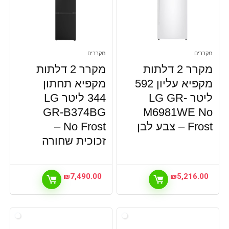
נקיון
ספורט ומולטימדיה
קטלוג מתנות
רמקולים לקולנוע ביתי
מקררים
מקררים
רמקולים ניידים Bluetooth
מקרר 2 דלתות
מקרר 2 דלתות
שואב אבק
שואבי אבק
מקפיא עליון 592
מקפיא תחתון
כל הקטגוריות
ליטר LG GR-
344 ליטר LG
GR-B374BG
M6981WE No
Frost – צבע לבן
No Frost –
זכוכית שחורה
₪
7,490.00
₪
5,216.00