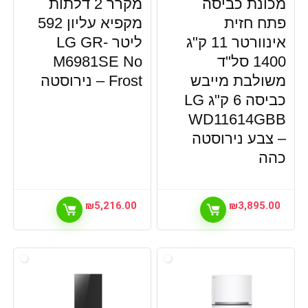
מכונת כביסה
מקרר 2 דלתות
מזגנים
פתח חזית
מקפיא עליון 592
מחשבים וסלולר
אינוורטר 11 ק"ג
ליטר LG GR-
מחשבים וסלולר, מסכי מחשב
1400 סל"ד
M6981SE No
מחשבים וסלולר,גיימינג,
משולבת מייבש
מחשבים וסלולר,גיימינג, מסכי מחשב
Frost – נירוסטה
מחשבים ניידים
כביסה 6 ק"ג LG
מיזוג וחימום הבית
WD11614GBB
מייבשי כביסה
– צבע נירוסטה
מכונות כביסה
כהה
מכונות כביסה ומייבשים
מסכי מחשב
מסכים וטלוויזיות
₪
5,216.00
₪
3,895.00
מציאון ותצוגות
מקרן קול
מקרני קול
מקררים
נגנים