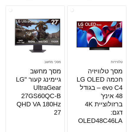
טלוויזיות
מסכי מחשב
מסך טלוויזיה
מסך מחשב
חכמה LG OLED
גיימינג קעור "LG
evo C4 – בגודל
UltraGear
48 אינץ'
27GS60QC-B
ברזולוציית 4K
QHD VA 180Hz
דגם:
27
OLED48C46LA