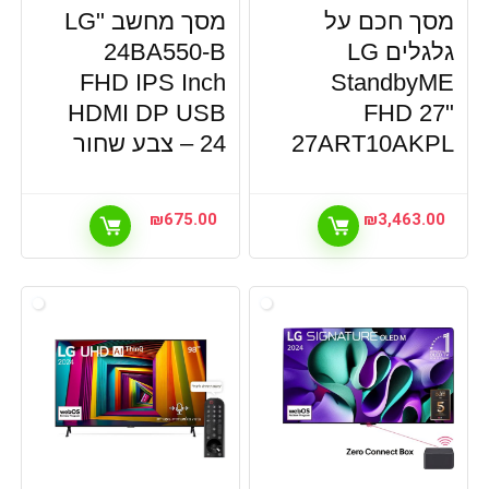
מסך חכם על
מסך מחשב "LG
גלגלים LG
24BA550-B
FHD IPS Inch
StandbyME
HDMI DP USB
FHD 27"
27ART10AKPL
24 – צבע שחור
₪
675.00
₪
3,463.00