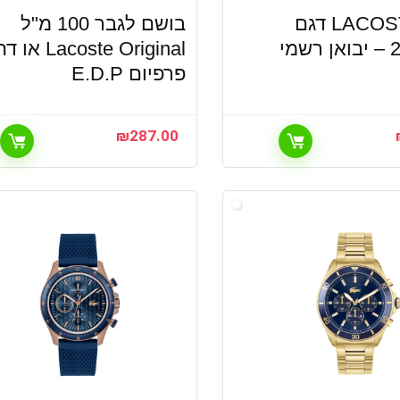
שעון LACOSTE דגם
בושם לגבר 100 מ"ל
מי
Lacoste Original או 
פרפיום E.D.P
₪
287.00