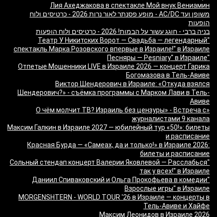
Лия Ахеджакова в спектакле Мой внук Вениамин
משופן ועד AC/DC - מופע פסנתר לאור נרות 2026 - כרטיסים ולוח
הופעות
בניה ברבי - חוגג עשור על הבמות! 2026 - כרטיסים ולוח הופעות
"Театр У Никитских Ворот — Свадьба — легендарный
спектакль Марка Розовского впервые в Израиле!" в Израиле
"Песняры — Pesniary" в Израиле
Отпетые Мошенники LIVE в Израиле 2026 — концерт Гарика
Богомазова в Тель-Авиве
Виктор Шендерович в Израиле: «Откуда взялся
Шендерович?» - съёмка программы с Марком Лави в Тель-
Авиве
«О чём молчит ТВ? Израиль без цензуры» - Встреча с
журналистами 9 канала
Максим Галкин в Израиле 2027 — юбилейный тур «50!»: билеты
и расписание
Красная Бурда — «Самеах, да и только!» в Израиле 2026:
билеты и расписание
"Сольный стендап концерт Валерии Яковлевой — Расслабься
так у всех!" в Израиле
"Даниил Спиваковский и Ольга Прокофьева в комедии
Взрослые игры" в Израиле
MORGENSHTERN - WORLD TOUR '26 в Израиле — концерты в
Тель-Авиве и Хайфе
Максим Леонидов в Израиле 2026