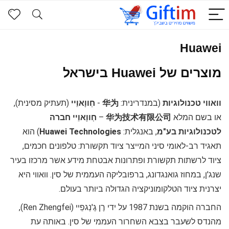
Huawei
מוצרים של Huawei בישראל
וואווי טכנולוגיות
(במנדרינית:
华为
-
חְווָאוֵיי
(תעתיק מסינית),
או בשם המלא
华为技术有限公司
–
חְווָאוֵיי חברה
לטכנולוגיות בע"מ
, באנגלית:
Huawei Technologies
) הוא
תאגיד רב-לאומי סיני המייצר ציוד תקשורת: טלפונים חכמים,
ציוד לרשתות תקשורת ופתרונות אבטחת מידע אשר מרכזו בעיר
שנג'ן, במחוז גואנגדונג, ברפובליקה העממית של סין. וואווי היא
יצרנית ציוד הטלקומוניקציה הגדולה ביותר בעולם.
החברה הוקמה בשנת 1987 על ידי רֶן גֶ'נְגפֵיי (Ren Zhengfei),
מהנדס לשעבר בצבא השחרור העממי של סין. באותה עת