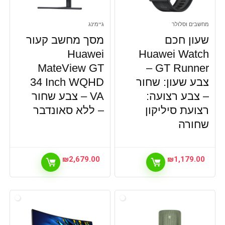
מחשבים וסלולר
גיימינג
שעון חכם
מסך מחשב קעור
Huawei
Huawei Watch
MateView GT
GT Runner –
צבע שעון: שחור
34 Inch WQHD
– צבע רצועה:
VA – צבע שחור
רצועת סיליקון
– ללא סאונדבר
שחורה
₪
2,679.00
₪
1,179.00