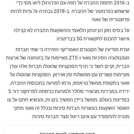
ב-2016 חתמה החברה על חוזה עם הכדורגלן ליאו מסי כדי
שישמש כפרנזטור של החברה. ב-2018 נבחרה גל גדות להיות
פרזנטורית של וואווי.
על בסיס חוק הביטחון הלאומי וההשקעותֿ החברה לא קבילה
אישור להכנס לתקשורת 5G בבריטניה.
ועדת מודיעין של הקונגרס האמריקני הזהירה כי שתי חברות
הטכנולוגיה הסיניות וואווי ו-ZTE מאיימות על ביטחונה של ארצות
הברית, וקיים חשד כי חרף הסנקציות שהוטלו חברות אלה עודן
מקיימות קשרים עם ממשלות סין ואיראן. הסנקציות שהוטלו על
וואווי בתקופת ממשל טראמפ, גרמו לפגיעה בהכנסות החברה,
ירידה במכירות מכשירי סלולר ולמניעת כניסתה לפרויקטי דור 5
במדינות בעולם. ממשל ביידן המשיך בקו זה, והנשיא חתם על צו
האוסר השקעות בעשרות חברות סיניות ובכלל זה וואווי מתוך
מטרה להתמודד עם איום ריגול מצד חברות סיניות.