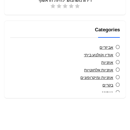
דירוג משתמש:
להיות הראשון!
Categories
אביזרים
אודיו וקולנוע ביתי
אוזניות
אוזניות אלחוטיות
אוזניות ומיקרופונים
בקרים
גיימינג
זכרונות פלאש
טאבלטים
טכנולוגיה לבישה
טלפונים סלולרים