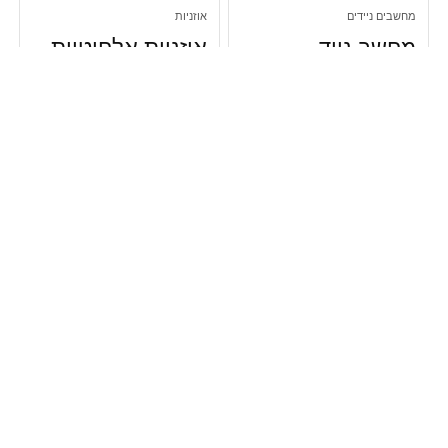
מחשבים ניידים
אוזניות
מחשב נייד
אוזניות אלחוטיות
Huawei
Huawei
FreeBuds Pro
Matebook D14
53011WDU
TWS – צבע
NbB-WAI9 –
כסוף
צבע כסוף
₪
689.00
₪
2,690.00