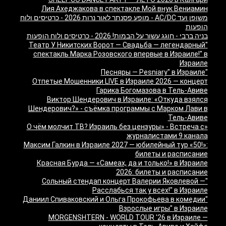
Лия Ахеджакова в спектакле Мой внук Вениамин
משופן ועד AC/DC - מופע פסנתר לאור נרות 2026 - כרטיסים ולוח
הופעות
בניה ברבי - חוגג עשור על הבמות! 2026 - כרטיסים ולוח הופעות
"Театр У Никитских Ворот — Свадьба — легендарный
спектакль Марка Розовского впервые в Израиле!" в
Израиле
"Песняры — Pesniary" в Израиле
Отпетые Мошенники LIVE в Израиле 2026 — концерт
Гарика Богомазова в Тель-Авиве
Виктор Шендерович в Израиле: «Откуда взялся
Шендерович?» - съёмка программы с Марком Лави в
Тель-Авиве
«О чём молчит ТВ? Израиль без цензуры» - Встреча с
журналистами 9 канала
Максим Галкин в Израиле 2027 — юбилейный тур «50!»:
билеты и расписание
Красная Бурда — «Самеах, да и только!» в Израиле
2026: билеты и расписание
"Сольный стендап концерт Валерии Яковлевой —
Расслабься так у всех!" в Израиле
"Даниил Спиваковский и Ольга Прокофьева в комедии
Взрослые игры" в Израиле
MORGENSHTERN - WORLD TOUR '26 в Израиле —