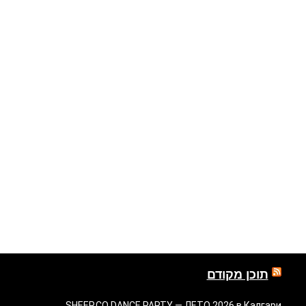
תוכן מקודם
SHEEP.CO DANCE PARTY — ЛЕТО 2026 в Калгари