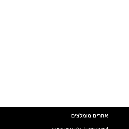
אתרים מומלצים
bigapple.co.il - בלוג בניית אתרים