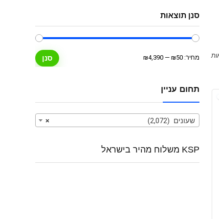
סנן תוצאות
מחיר
מחיר
מחיר:
₪50
—
₪4,390
סנן
מינימלי
מקסימלי
תחום עניין
שעונים (2,072)
×
KSP משלוח מהיר בישראל