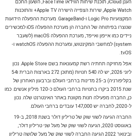
הענן iCloud, תוכנת שיחות הווידאו FaceTime, השעון החכם
Apple Watch, שירות הצפייה הישירה Apple TV+ והתוכנות
המקצועיות Logic Pro ו-GarageBand. מערכות ההפעלה הידועות
שנוצרו בפיתוחה של החברה הן מערכת ההפעלה iOS למכשירים
ניידים כמו אייפון ואייפד, מערכת ההפעלה macOS (לשעבר
system) למחשבי המקינטוש, ומערכות ההפעלה watchOS ו-
tvOS.
אפל מחזיקה תחתיה רשת קמעונאות בשם Apple Store. נכון
ליוני 2026, יש לה 540 חנויות (מתוכן 272 בארצות הברית ו54
בקליפורניה) ב-25 מדינות ברחבי העולם וברבעון האחרון של
שנת 2015 ביקרו בחנויות ברחבי העולם כ-120 מיליון אנשים. כמו
כן, החברה מפעילה חנות מקוונת באתר האינטרנט שלה. נכון
ל-2020, לחברה יש 147,000 עובדים ברחבי העולם.
החברה הגיעה לשווי שוק של טריליון דולר בשנת 2018, ב-19
באוגוסט 2020, הגיעה לשווי שוק של מעל שני טריליון דולר,
ובינואר 2022 הגיעה החברה לשווי שוק של מעל שלושה טריליון