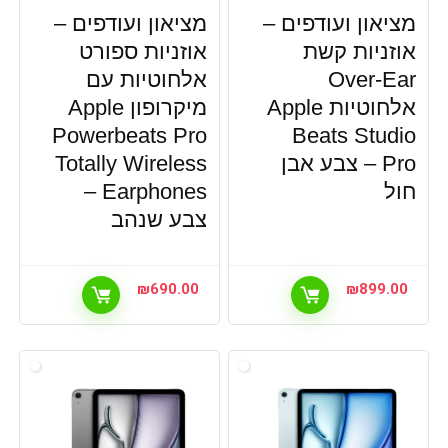
מחשבים וסלולר,שעונים וארנקים, אביזרים לשעונים וצמידים
מציאון ועודפים –
מציאון ועודפים –
חכמים
אוזניות קשת
אוזניות ספורט
מחשבים וסלולר,שעונים וארנקים, שעונים חכמים
Over-Ear
אלחוטיות עם
מחשבים וסלולר,שעונים וארנקים,מציאון ותצוגות, שעונים
חכמים
אלחוטיות Apple
מיקרופון Apple
מחשבים ניידים
Powerbeats Pro
Beats Studio
מחשבים נייחים
Pro – צבע אבן
Totally Wireless
מסכי מחשב
חול
Earphones –
מציאון ותצוגות
צבע שנהב
מקלדות
מתאמים
נגנים
₪
690.00
₪
899.00
סטרימרים
ספורט ומולטימדיה
עכברים
ציוד רשתות
קטלוג מתנות
רמקולים ניידים Bluetooth