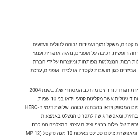
י. מצלמות GoPro מתאפיינות בממדים קטנים, משקל נמוך ועמידות גבוהה לנוזלים וזעזועים.
סקי, גלישה, צניחה חופשית, רכיבה על אופניים, נהיגה אתגרית וענפי
ת רבות. המצלמות מפותחות ומיוצרות על ידי חברת
 גם אביזרים כגון תושבות לקסדה או לכידון אופניים, ערכת
את המימון הראשוני לחברה גייס וודמן, המייסד והבעלים של החברה, באמצעות מכירת חגורות וחרוזים מהרכב המסחרי שלו. בשנת 2004
החלה החברה למכור מצלמות פילם 35 מ"מ. לאחר מכן התפתחה המצלמה למצלמה דיגיטלית אשר מקליטה קטעי וידאו בני 10 שניות.
בעקבות הדגם הזה פותחה מצלמה בעלת 3 מגה פיקסל, ולבסוף הדגם אשר נמכר כיום המספק וידאו בהבחנה גבוהה. שלושת דגמי ה-HERO
א בחזית, ומאפשר גישה לתפריט הנשלט באמצעות
רויות של צילום ברצף וצילום עצמי. המצלמה המוכרת
של החברה היא ה- +HERO3 העמידה למים בעומק של עד 40 מטר, ומאפשרת צילום סטילס באיכות 10 מגה פיקסל (12 MP