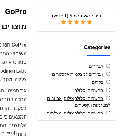
GoPro
דירוג משתמש:
5
(
1
vote)
מוצרים של GoPro
GoPro
Categories
ספורט אתגרי 
אביזרים
אביזרים למצלמות אקסטרים
צלילה, מסך LCD ושלט להפעלה מרחוק.
בקרים
מחשבים וסלולר
מחשבים וסלולר,צילום, אביזרים
למצלמות אקסטרים
מחשבים וסלולר,צילום, מצלמות
המוצעים כיום
אקסטרים
הלחצנים. המצ
מחשבים וסלולר,צילום,מציאון
[
דרוש מקור
ביותר
ותצוגות, אביזרים למצלמות אינסטנט