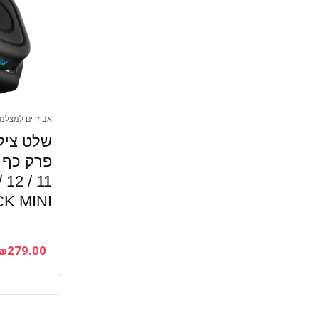
אביזרים למצלמ
שלט ציל
פרק כף 
12 / 11
CK MINI
₪
279.00