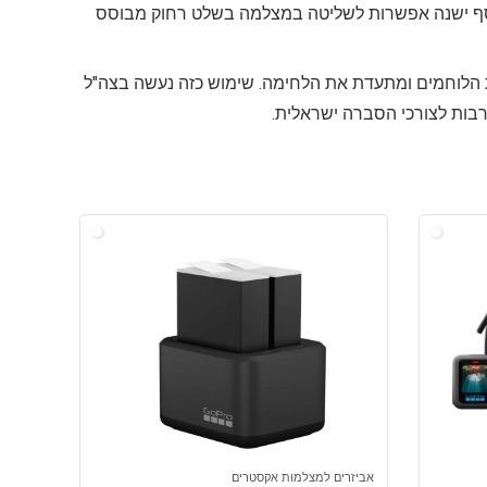
BLA) ו-10 תמונות לשנייה, ווידאו ברזולוציה גבוהה (1080p60). בנוסף ישנה אפשרות לשליטה במצלמה בשלט רחוק מבוסס
הלוחמים ומתעדת את הלחימה. שימוש כזה נעשה בצה"ל
בות לצורכי הסברה ישראלית.
אביזרים למצלמות אקסטרים