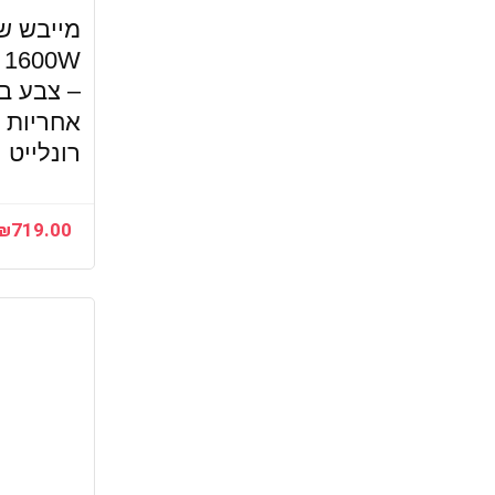
c 1600W
– צבע בר
אחריות י
רונלייט
₪
719.00