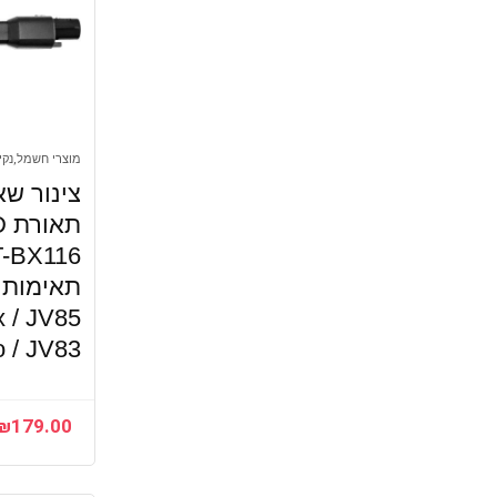
מוצרי חשמל,נקיו
צינור ש
x / JV85
o / JV83
₪
179.00