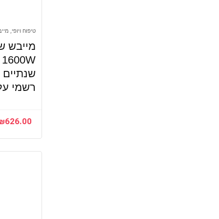
טיפוח ויופי, מיי
W
שנתיים א
רשמי על 
₪
626.00