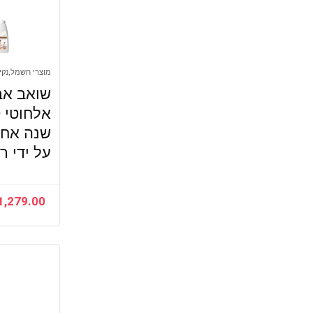
מוצרי חשמל,נקיו
שואב אב
שנה אחר
על ידי רו
1,279.00