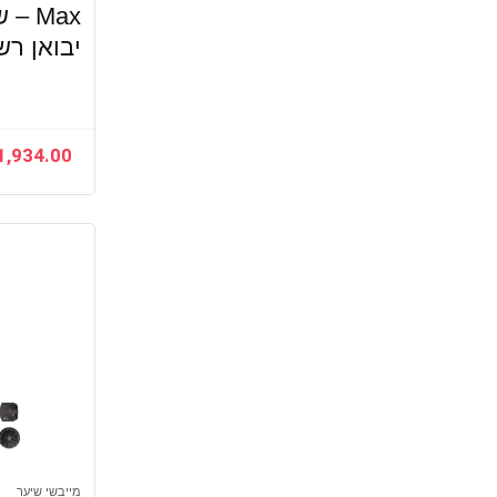
Max 
מיזוג וחימום הבית
יבואן רש
מיזוג וחימום, מאוורר עמוד
מייבשי שיער
מיקסרים
נקיון
1,934.00
קטלוג מתנות
שואב אבק
שואבי אבק
כל הקטגוריות
מייבשי שיער