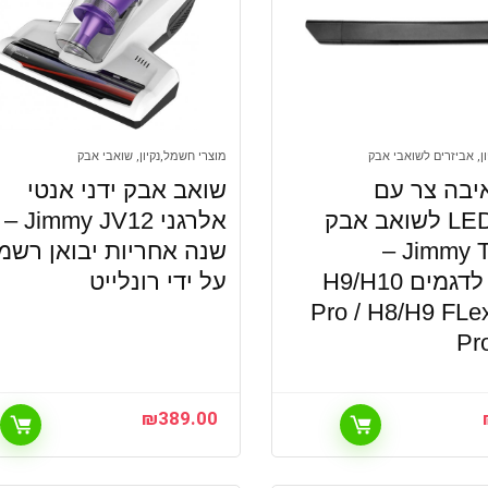
ן, אביזרים לשואבי אבק
מוצרי חשמל,נקיון, שואבי אבק
איבה צר עם
שואב אבק ידני אנטי
תאורת LED לשואב אבק
אלרגני Jimmy JV12 –
Jimmy T-BX116 –
שנה אחריות יבואן רשמי
תאימות לדגמים H9/H10
על ידי רונלייט
Pro / H8/H9 FLe
Pr
₪
389.00