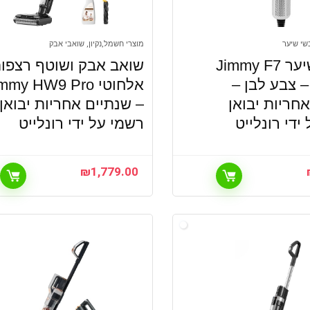
בשי שיער
מוצרי חשמל,נקיון, שואבי אבק
מייבש שיער Jimmy F7
שואב אבק ושוטף רצפו
1600 – צבע לבן –
אלחוטי mmy HW9 Pro
חריות יבואן
– שנתיים אחריות יבואן
ידי רונלייט
רשמי על ידי רונלייט
₪
1,779.00