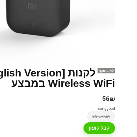
לא בתוקף
Wireless WiFi במבצע
56₪
Banggood
BGILHKEV
קבל קופון