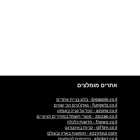
אתרים מומלצים
bigapple.co.il - בלוג בניית אתרים
fungets.co.il - גאדג'טים הכי שווים
azone.co.il - הכל על קניה באמזון
zipzap.co.il - מוצרי חשמל במחירים הגיוניים
fnews.co.il - חדשות כלכלה
giftim.co.il - קניות באינטרנט
ezzytour.com - חופשות בארץ ובעולם
aticket.co.il - כרטיסים להופעות