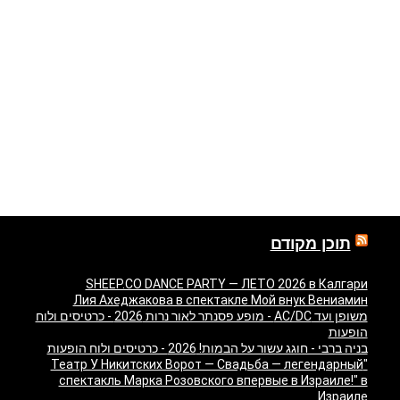
תוכן מקודם
SHEEP.CO DANCE PARTY — ЛЕТО 2026 в Калгари
Лия Ахеджакова в спектакле Мой внук Вениамин
משופן ועד AC/DC - מופע פסנתר לאור נרות 2026 - כרטיסים ולוח
הופעות
בניה ברבי - חוגג עשור על הבמות! 2026 - כרטיסים ולוח הופעות
"Театр У Никитских Ворот — Свадьба — легендарный
спектакль Марка Розовского впервые в Израиле!" в
Израиле