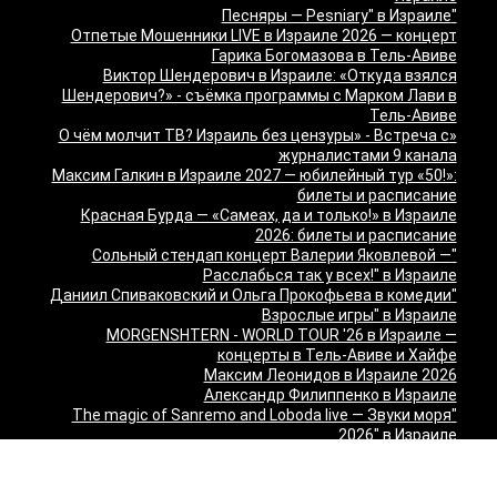
"Песняры — Pesniary" в Израиле
Отпетые Мошенники LIVE в Израиле 2026 — концерт
Гарика Богомазова в Тель-Авиве
Виктор Шендерович в Израиле: «Откуда взялся
Шендерович?» - съёмка программы с Марком Лави в
Тель-Авиве
«О чём молчит ТВ? Израиль без цензуры» - Встреча с
журналистами 9 канала
Максим Галкин в Израиле 2027 — юбилейный тур «50!»:
билеты и расписание
Красная Бурда — «Самеах, да и только!» в Израиле
2026: билеты и расписание
"Сольный стендап концерт Валерии Яковлевой —
Расслабься так у всех!" в Израиле
"Даниил Спиваковский и Ольга Прокофьева в комедии
Взрослые игры" в Израиле
MORGENSHTERN - WORLD TOUR '26 в Израиле —
концерты в Тель-Авиве и Хайфе
Максим Леонидов в Израиле 2026
Александр Филиппенко в Израиле
"The magic of Sanremo and Loboda live — Звуки моря
2026" в Израиле
Группа "КИНО" — "Невероятный концерт" в США 2026:
Лос-Анджелес и Майами
Макаревич и Белый: «Импровизация на тему» в