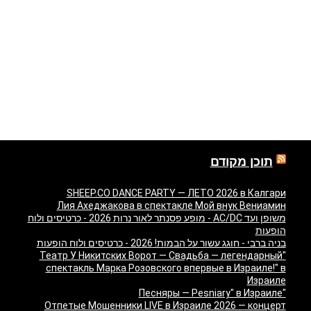
תוכן מקודם
SHEEP.CO DANCE PARTY — ЛЕТО 2026 в Калгари
Лия Ахеджакова в спектакле Мой внук Вениамин
משופן ועד AC/DC - מופע פסנתר לאור נרות 2026 - כרטיסים ולוח
הופעות
בניה ברבי - חוגג עשור על הבמות! 2026 - כרטיסים ולוח הופעות
"Театр У Никитских Ворот — Свадьба — легендарный
спектакль Марка Розовского впервые в Израиле!" в
Израиле
"Песняры — Pesniary" в Израиле
Отпетые Мошенники LIVE в Израиле 2026 — концерт