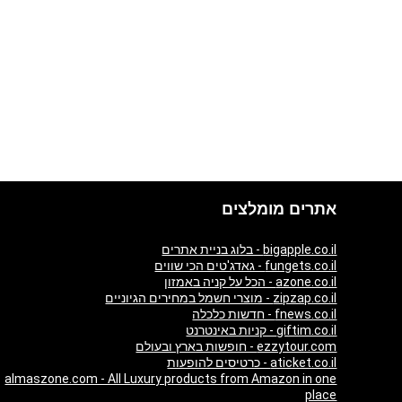
אתרים מומלצים
bigapple.co.il - בלוג בניית אתרים
fungets.co.il - גאדג'טים הכי שווים
azone.co.il - הכל על קניה באמזון
zipzap.co.il - מוצרי חשמל במחירים הגיוניים
fnews.co.il - חדשות כלכלה
giftim.co.il - קניות באינטרנט
ezzytour.com - חופשות בארץ ובעולם
aticket.co.il - כרטיסים להופעות
almaszone.com - All Luxury products from Amazon in one
place