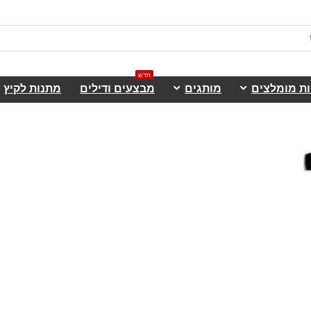
חדש
ות מומלצים
מותגים
מבצעים ודילים
מתנות לקיץ