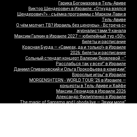
Гарика Богомазова в Тель-Авиве
Виктор Шендерович в Израиле: «Откуда взялся
Шендерович?» - съёмка программы с Марком Лави в
Тель-Авиве
«О чём молчит ТВ? Израиль без цензуры» - Встреча с
журналистами 9 канала
Максим Галкин в Израиле 2027 — юбилейный тур «50!»:
билеты и расписание
Красная Бурда — «Самеах, да и только!» в Израиле
2026: билеты и расписание
"Сольный стендап концерт Валерии Яковлевой —
Расслабься так у всех!" в Израиле
"Даниил Спиваковский и Ольга Прокофьева в комедии
Взрослые игры" в Израиле
MORGENSHTERN - WORLD TOUR '26 в Израиле —
концерты в Тель-Авиве и Хайфе
Максим Леонидов в Израиле 2026
Александр Филиппенко в Израиле
"The magic of Sanremo and Loboda live — Звуки моря
2026" в Израиле
Группа "КИНО" — "Невероятный концерт" в США 2026:
Лос-Анджелес и Майами
Макаревич и Белый: «Импровизация на тему» в
Израиле — билеты 2026
Семён Слепаков в Израиле 2026 — билеты на концерты