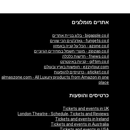
אתרים מומלצים
bigapple.co.il - בלוג בניית אתרים
fungets.co.il - גאדג'טים הכי שווים
azone.co.il - הכל על קניה באמזון
zipzap.co.il - מוצרי חשמל במחירים הגיוניים
fnews.co.il - חדשות כלכלה
giftim.co.il - קניות באינטרנט
ezzytour.com - חופשות בארץ ובעולם
aticket.co.il - כרטיסים להופעות
almaszone.com - All Luxury products from Amazon in one
place
כרטיסים והופעות
Tickets and events in UK
London Theatre - Schedule, Tickets and Reviews
Tickets and events in Ireland
Tickets and events in Australia
Tickets and events in USA