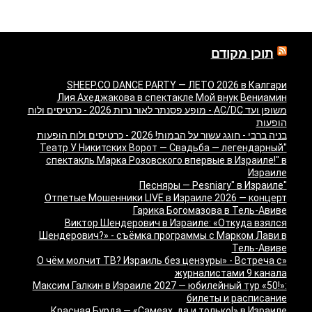
תוכן מקודם
SHEEP.CO DANCE PARTY — ЛЕТО 2026 в Калгари
Лия Ахеджакова в спектакле Мой внук Вениамин
משופן ועד AC/DC - מופע פסנתר לאור נרות 2026 - כרטיסים ולוח
הופעות
בניה ברבי - חוגג עשור על הבמות! 2026 - כרטיסים ולוח הופעות
"Театр У Никитских Ворот — Свадьба — легендарный
спектакль Марка Розовского впервые в Израиле!" в
Израиле
"Песняры — Pesniary" в Израиле
Отпетые Мошенники LIVE в Израиле 2026 — концерт
Гарика Богомазова в Тель-Авиве
Виктор Шендерович в Израиле: «Откуда взялся
Шендерович?» - съёмка программы с Марком Лави в
Тель-Авиве
«О чём молчит ТВ? Израиль без цензуры» - Встреча с
журналистами 9 канала
Максим Галкин в Израиле 2027 — юбилейный тур «50!»:
билеты и расписание
Красная Бурда — «Самеах, да и только!» в Израиле