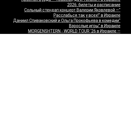
2026: билеты и расписание
"Сольный стендап концерт Валерии Яковлевой —
Расслабься так у всех!" в Израиле
"Даниил Спиваковский и Ольга Прокофьева в комедии
Взрослые игры" в Израиле
MORGENSHTERN - WORLD TOUR '26 в Израиле —
концерты в Тель-Авиве и Хайфе
Максим Леонидов в Израиле 2026
Александр Филиппенко в Израиле
"The magic of Sanremo and Loboda live — Звуки моря
2026" в Израиле
Группа "КИНО" — "Невероятный концерт" в США 2026:
Лос-Анджелес и Майами
Макаревич и Белый: «Импровизация на тему» в
Израиле — билеты 2026
Семён Слепаков в Израиле 2026 — билеты на концерты
в Хайфе, Нетании, Тель-Авиве и других городах