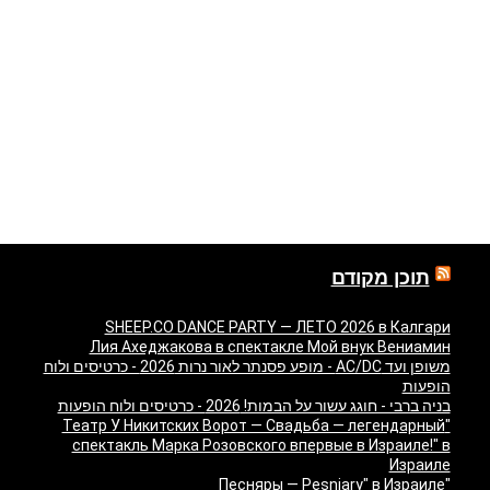
תוכן מקודם
SHEEP.CO DANCE PARTY — ЛЕТО 2026 в Калгари
Лия Ахеджакова в спектакле Мой внук Вениамин
משופן ועד AC/DC - מופע פסנתר לאור נרות 2026 - כרטיסים ולוח
הופעות
בניה ברבי - חוגג עשור על הבמות! 2026 - כרטיסים ולוח הופעות
"Театр У Никитских Ворот — Свадьба — легендарный
спектакль Марка Розовского впервые в Израиле!" в
Израиле
"Песняры — Pesniary" в Израиле