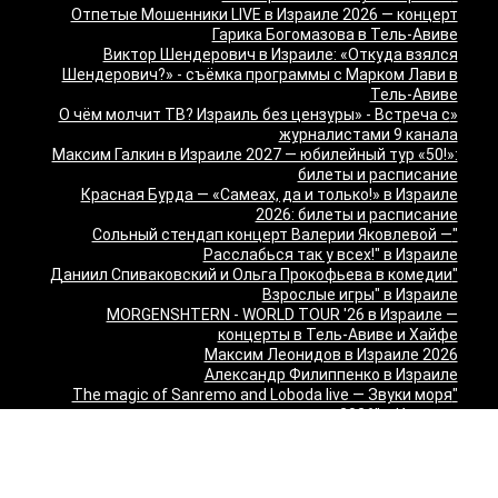
Отпетые Мошенники LIVE в Израиле 2026 — концерт
Гарика Богомазова в Тель-Авиве
Виктор Шендерович в Израиле: «Откуда взялся
Шендерович?» - съёмка программы с Марком Лави в
Тель-Авиве
«О чём молчит ТВ? Израиль без цензуры» - Встреча с
журналистами 9 канала
Максим Галкин в Израиле 2027 — юбилейный тур «50!»:
билеты и расписание
Красная Бурда — «Самеах, да и только!» в Израиле
2026: билеты и расписание
"Сольный стендап концерт Валерии Яковлевой —
Расслабься так у всех!" в Израиле
"Даниил Спиваковский и Ольга Прокофьева в комедии
Взрослые игры" в Израиле
MORGENSHTERN - WORLD TOUR '26 в Израиле —
концерты в Тель-Авиве и Хайфе
Максим Леонидов в Израиле 2026
Александр Филиппенко в Израиле
"The magic of Sanremo and Loboda live — Звуки моря
2026" в Израиле
Группа "КИНО" — "Невероятный концерт" в США 2026:
Лос-Анджелес и Майами
Макаревич и Белый: «Импровизация на тему» в
Израиле — билеты 2026