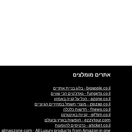
אתרים מומלצים
bigapple.co.il - בלוג בניית אתרים
fungets.co.il - גאדג'טים הכי שווים
azone.co.il - הכל על קניה באמזון
zipzap.co.il - מוצרי חשמל במחירים הגיוניים
fnews.co.il - חדשות כלכלה
giftim.co.il - קניות באינטרנט
ezzytour.com - חופשות בארץ ובעולם
aticket.co.il - כרטיסים להופעות
almaszone.com - All Luxury products from Amazon in one