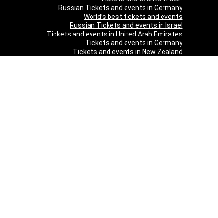
Russian Tickets and events in Germany
World’s best tickets and events
Russian Tickets and events in Israel
Tickets and events in United Arab Emirates
Tickets and events in Germany
Tickets and events in New Zealand
Tickets and events in South Africa
Tickets and events in Schweizerland
Tickets and events in Austria
Tickets and events in Denmark
Tickets and events in Italy
Tickets and events in Norway
Tickets and events in Poland
Tickets and events in Sweden
Tickets and events in Finland
Tickets and events in Belgium
Tickets and events in Netherlands
Tickets and events in Czech Republic
Tickets and events in Turkey
Tickets and events in Canada
Tickets and events in Spain
Tickets and events in France