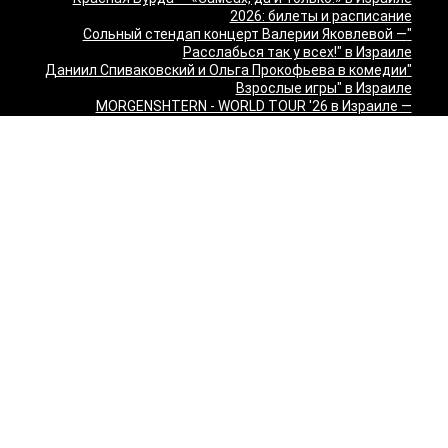
2026: билеты и расписание
"Сольный стендап концерт Валерии Яковлевой —
Расслабься так у всех!" в Израиле
"Даниил Спиваковский и Ольга Прокофьева в комедии
Взрослые игры" в Израиле
MORGENSHTERN - WORLD TOUR '26 в Израиле —
концерты в Тель-Авиве и Хайфе
Максим Леонидов в Израиле 2026
Александр Филиппенко в Израиле
"The magic of Sanremo and Loboda live — Звуки моря
2026" в Израиле
Группа "КИНО" — "Невероятный концерт" в США 2026:
Лос-Анджелес и Майами
Макаревич и Белый: «Импровизация на тему» в
Израиле — билеты 2026
Семён Слепаков в Израиле 2026 — билеты на концерты
в Хайфе, Нетании, Тель-Авиве и других городах