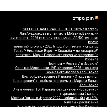
תוכן מקודם
SHEEP.CO DANCE PARTY — ЛЕТО 2026 в Калгари
Лия Ахеджакова в спектакле Мой внук Вениамин
משופן ועד AC/DC - מופע פסנתר לאור נרות 2026 - כרטיסים ולוח
הופעות
בניה ברבי - חוגג עשור על הבמות! 2026 - כרטיסים ולוח הופעות
"Театр У Никитских Ворот — Свадьба — легендарный
спектакль Марка Розовского впервые в Израиле!" в
Израиле
"Песняры — Pesniary" в Израиле
Отпетые Мошенники LIVE в Израиле 2026 — концерт
Гарика Богомазова в Тель-Авиве
Виктор Шендерович в Израиле: «Откуда взялся
Шендерович?» - съёмка программы с Марком Лави в
Тель-Авиве
«О чём молчит ТВ? Израиль без цензуры» - Встреча с
журналистами 9 канала
Максим Галкин в Израиле 2027 — юбилейный тур «50!»:
билеты и расписание
Красная Бурда — «Самеах, да и только!» в Израиле