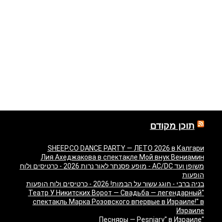
תוכן מקודם
SHEEP.CO DANCE PARTY — ЛЕТО 2026 в Калгари
Лия Ахеджакова в спектакле Мой внук Вениамин
משופן ועד AC/DC - מופע פסנתר לאור נרות 2026 - כרטיסים ולוח
הופעות
בניה ברבי - חוגג עשור על הבמות! 2026 - כרטיסים ולוח הופעות
"Театр У Никитских Ворот — Свадьба — легендарный
спектакль Марка Розовского впервые в Израиле!" в
Израиле
"Песняры — Pesniary" в Израиле