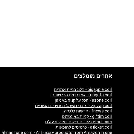
אתרים מומלצים
bigapple.co.il - בלוג בניית אתרים
fungets.co.il - גאדג'טים הכי שווים
azone.co.il - הכל על קניה באמזון
zipzap.co.il - מוצרי חשמל במחירים הגיוניים
fnews.co.il - חדשות כלכלה
giftim.co.il - קניות באינטרנט
ezzytour.com - חופשות בארץ ובעולם
aticket.co.il - כרטיסים להופעות
almaszone.com - All Luxury products from Amazon in one