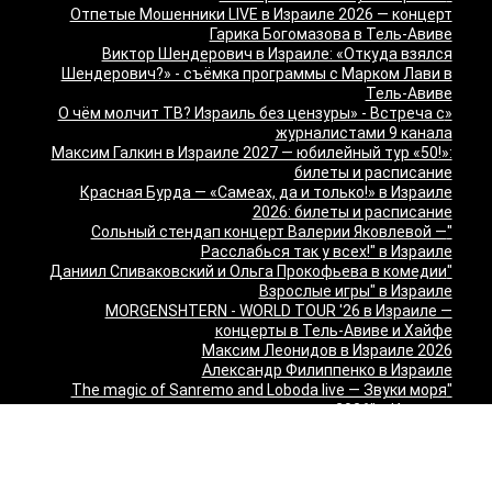
Отпетые Мошенники LIVE в Израиле 2026 — концерт
Гарика Богомазова в Тель-Авиве
Виктор Шендерович в Израиле: «Откуда взялся
Шендерович?» - съёмка программы с Марком Лави в
Тель-Авиве
«О чём молчит ТВ? Израиль без цензуры» - Встреча с
журналистами 9 канала
Максим Галкин в Израиле 2027 — юбилейный тур «50!»:
билеты и расписание
Красная Бурда — «Самеах, да и только!» в Израиле
2026: билеты и расписание
"Сольный стендап концерт Валерии Яковлевой —
Расслабься так у всех!" в Израиле
"Даниил Спиваковский и Ольга Прокофьева в комедии
Взрослые игры" в Израиле
MORGENSHTERN - WORLD TOUR '26 в Израиле —
концерты в Тель-Авиве и Хайфе
Максим Леонидов в Израиле 2026
Александр Филиппенко в Израиле
"The magic of Sanremo and Loboda live — Звуки моря
2026" в Израиле
Группа "КИНО" — "Невероятный концерт" в США 2026:
Лос-Анджелес и Майами
Макаревич и Белый: «Импровизация на тему» в
Израиле — билеты 2026