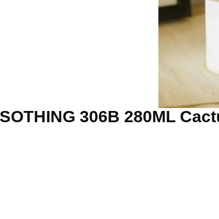
ה לSOTHING 306B 280ML Cactus USB