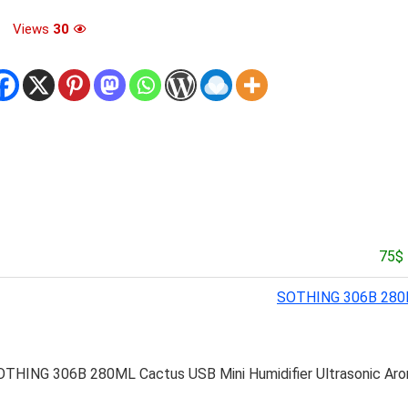
Views
30
SOTHING 306B 280ML
OTHING 306B 280ML Cactus USB Mini Humidifier Ultrasonic Arom