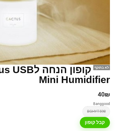
קופון הנח
לא בתוקף
Mini Humidifier
40₪
Banggood
BGHYT598
קבל קופון