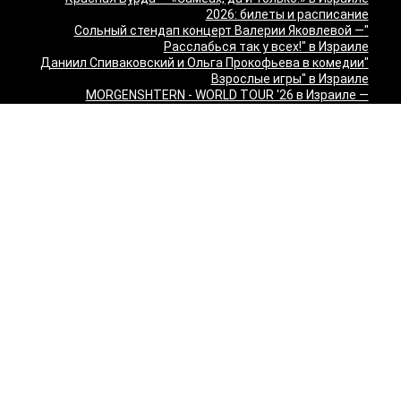
2026: билеты и расписание
"Сольный стендап концерт Валерии Яковлевой —
Расслабься так у всех!" в Израиле
"Даниил Спиваковский и Ольга Прокофьева в комедии
Взрослые игры" в Израиле
MORGENSHTERN - WORLD TOUR '26 в Израиле —
концерты в Тель-Авиве и Хайфе
Максим Леонидов в Израиле 2026
Александр Филиппенко в Израиле
"The magic of Sanremo and Loboda live — Звуки моря
2026" в Израиле
Группа "КИНО" — "Невероятный концерт" в США 2026:
Лос-Анджелес и Майами
Макаревич и Белый: «Импровизация на тему» в
Израиле — билеты 2026
Семён Слепаков в Израиле 2026 — билеты на концерты
в Хайфе, Нетании, Тель-Авиве и других городах