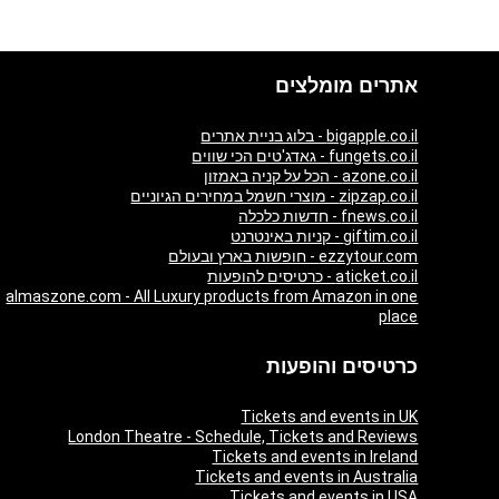
אתרים מומלצים
bigapple.co.il - בלוג בניית אתרים
fungets.co.il - גאדג'טים הכי שווים
azone.co.il - הכל על קניה באמזון
zipzap.co.il - מוצרי חשמל במחירים הגיוניים
fnews.co.il - חדשות כלכלה
giftim.co.il - קניות באינטרנט
ezzytour.com - חופשות בארץ ובעולם
aticket.co.il - כרטיסים להופעות
almaszone.com - All Luxury products from Amazon in one
place
כרטיסים והופעות
Tickets and events in UK
London Theatre - Schedule, Tickets and Reviews
Tickets and events in Ireland
Tickets and events in Australia
Tickets and events in USA