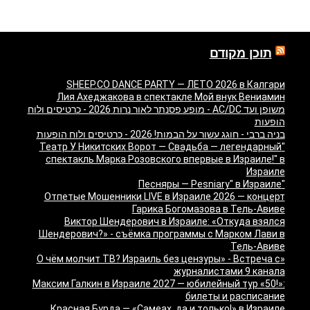
תוכן מקודם
SHEEP.CO DANCE PARTY — ЛЕТО 2026 в Калгари
Лия Ахеджакова в спектакле Мой внук Вениамин
משופן ועד AC/DC - מופע פסנתר לאור נרות 2026 - כרטיסים ולוח
הופעות
בניה ברבי - חוגג עשור על הבמות! 2026 - כרטיסים ולוח הופעות
"Театр У Никитских Ворот — Свадьба — легендарный
спектакль Марка Розовского впервые в Израиле!" в
Израиле
"Песняры — Pesniary" в Израиле
Отпетые Мошенники LIVE в Израиле 2026 — концерт
Гарика Богомазова в Тель-Авиве
Виктор Шендерович в Израиле: «Откуда взялся
Шендерович?» - съёмка программы с Марком Лави в
Тель-Авиве
«О чём молчит ТВ? Израиль без цензуры» - Встреча с
журналистами 9 канала
Максим Галкин в Израиле 2027 — юбилейный тур «50!»:
билеты и расписание
Красная Бурда — «Самеах, да и только!» в Израиле