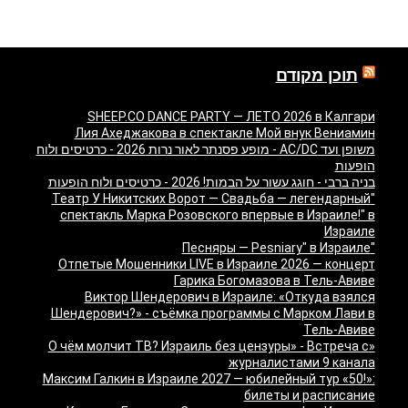
תוכן מקודם
SHEEP.CO DANCE PARTY — ЛЕТО 2026 в Калгари
Лия Ахеджакова в спектакле Мой внук Вениамин
משופן ועד AC/DC - מופע פסנתר לאור נרות 2026 - כרטיסים ולוח
הופעות
בניה ברבי - חוגג עשור על הבמות! 2026 - כרטיסים ולוח הופעות
"Театр У Никитских Ворот — Свадьба — легендарный
спектакль Марка Розовского впервые в Израиле!" в
Израиле
"Песняры — Pesniary" в Израиле
Отпетые Мошенники LIVE в Израиле 2026 — концерт
Гарика Богомазова в Тель-Авиве
Виктор Шендерович в Израиле: «Откуда взялся
Шендерович?» - съёмка программы с Марком Лави в
Тель-Авиве
«О чём молчит ТВ? Израиль без цензуры» - Встреча с
журналистами 9 канала
Максим Галкин в Израиле 2027 — юбилейный тур «50!»:
билеты и расписание