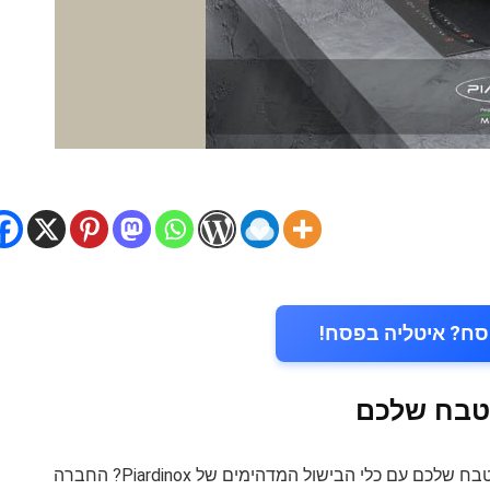
סח? איטליה בפסח!
טבח שלכם
חולמים על איטליה בפסח? למה לא להביא את איטליה למטבח שלכם עם כלי הבישול המדהימים של Piardinox? החברה