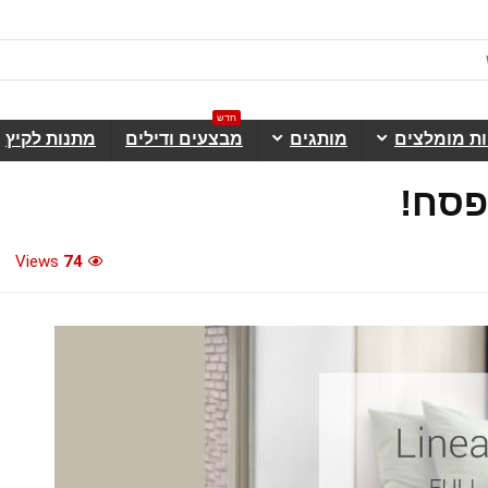
חדש
ות מומלצים
מותגים
מבצעים ודילים
מתנות לקיץ
פסח!
Views
74