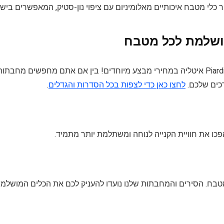
שפועלת מאז 1959, מתמחה בייצור כלי מטבח איכותיים מאלומיניום עם ציפוי נון-סטיק, המאפשרים ביש
במיוחד לחג הפסח, אנו מציעים את כל המחבתות של Piardinox איטליה במחירי מבצע מיוחדים! בין אם אתם מחפשים מחבתו
רכים שלכם.
לחצו כאן כדי לצפות בכל הסדרות והגדלים
.
מו לכל מטבח. הסירים והמחבתות שלנו נועדו להעניק לכם את הכלים המושלמ