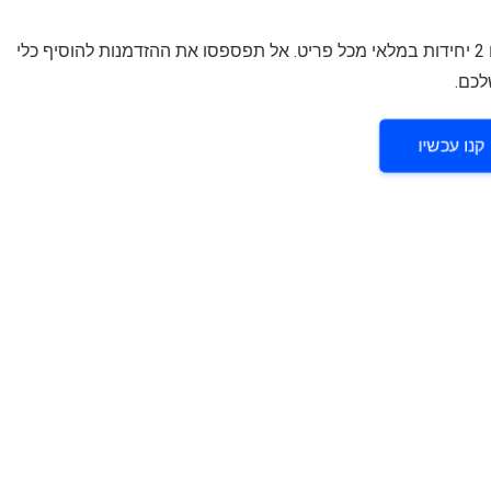
המבצע בתוקף עד ה-09.04 או עד גמר המלאי, עם מינימום 2 יחידות במלאי מכל פריט. אל תפספסו את ההזדמנות להוסיף כלי
לכם.
קנו עכשיו