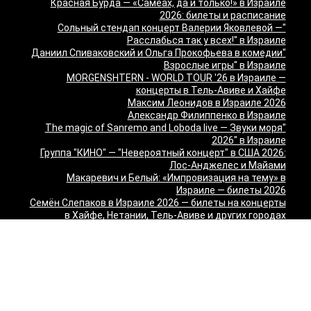
Красная Бурда — «Самеах, да и только!» в Израиле
2026: билеты и расписание
"Сольный стендап концерт Валерии Яковлевой —
Расслабься так у всех!" в Израиле
"Даниил Спиваковский и Ольга Прокофьева в комедии
Взрослые игры" в Израиле
MORGENSHTERN - WORLD TOUR '26 в Израиле —
концерты в Тель-Авиве и Хайфе
Максим Леонидов в Израиле 2026
Александр Филиппенко в Израиле
"The magic of Sanremo and Loboda live — Звуки моря
2026" в Израиле
Группа "КИНО" — "Невероятный концерт" в США 2026:
Лос-Анджелес и Майами
Макаревич и Белый: «Импровизация на тему» в
Израиле — билеты 2026
Семён Слепаков в Израиле 2026 — билеты на концерты
в Хайфе, Нетании, Тель-Авиве и других городах