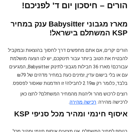
הורים – חיסכון יום ד' לפניכם!
מארז מגבוני Babysitter ענק במחיר
KSP המשתלם בישראל!
הורים יקרים, אם אתם מחפשים דרך לחסוך בהוצאות ובמקביל
להבטיח את הטוב ביותר עבור תינוקכם, יש לנו הצעה מושלמת
עבורכם! מארז 36 חבילות מגבוני לתינוק Babysitter, המגיעים
עם או בלי בישום עדין, זמינים כעת במחיר מדהים של ₪79
בלבד, כלומר רק 2.19₪ לחבילה! זו הזדמנות שאסור לפספס.
רוצים לרכוש מהר וליהנות מהמחיר המשתלם? לחצו כאן
לרכישה מהירה:
רכישה מהירה
.
איסוף חינמי ומהיר מכל סניפי KSP
בנוסף למחיר המשתלם, אנו מציעים איסוף חינמי ומהיר מכל