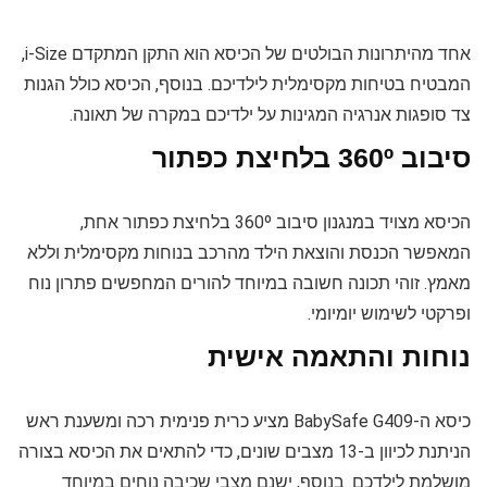
אחד מהיתרונות הבולטים של הכיסא הוא התקן המתקדם i-Size,
המבטיח בטיחות מקסימלית לילדיכם. בנוסף, הכיסא כולל הגנות
צד סופגות אנרגיה המגינות על ילדיכם במקרה של תאונה.
סיבוב 360º בלחיצת כפתור
הכיסא מצויד במנגנון סיבוב 360º בלחיצת כפתור אחת,
המאפשר הכנסת והוצאת הילד מהרכב בנוחות מקסימלית וללא
מאמץ. זוהי תכונה חשובה במיוחד להורים המחפשים פתרון נוח
ופרקטי לשימוש יומיומי.
נוחות והתאמה אישית
כיסא ה-BabySafe G409 מציע כרית פנימית רכה ומשענת ראש
הניתנת לכיוון ב-13 מצבים שונים, כדי להתאים את הכיסא בצורה
מושלמת לילדכם. בנוסף, ישנם מצבי שכיבה נוחים במיוחד