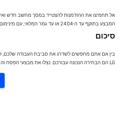
אל תחמיצו את ההזדמנות להצטייד במסך מחשב חדש ואיכ
המבצע בתוקף עד ה-24.04 או עד גמר המלאי, עם מינימום 5 יחידות במלאי מכל דגם.
סיכום
בין אם אתם מחפשים לשדרג את סביבת העבודה שלכם, להע
LG הם הבחירה הנכונה עבורכם. נצלו את מבצעי הפסח והבטיחו לעצמכם את המסך המתאים ביותר לצרכים שלכם.