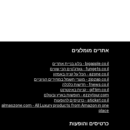
אתרים מומלצים
bigapple.co.il - בלוג בניית אתרים
fungets.co.il - גאדג'טים הכי שווים
azone.co.il - הכל על קניה באמזון
zipzap.co.il - מוצרי חשמל במחירים הגיוניים
fnews.co.il - חדשות כלכלה
giftim.co.il - קניות באינטרנט
ezzytour.com - חופשות בארץ ובעולם
aticket.co.il - כרטיסים להופעות
almaszone.com - All Luxury products from Amazon in one
place
כרטיסים והופעות