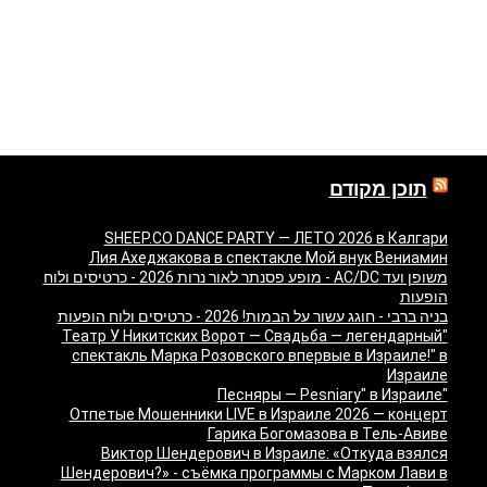
תוכן מקודם
SHEEP.CO DANCE PARTY — ЛЕТО 2026 в Калгари
Лия Ахеджакова в спектакле Мой внук Вениамин
משופן ועד AC/DC - מופע פסנתר לאור נרות 2026 - כרטיסים ולוח
הופעות
בניה ברבי - חוגג עשור על הבמות! 2026 - כרטיסים ולוח הופעות
"Театр У Никитских Ворот — Свадьба — легендарный
спектакль Марка Розовского впервые в Израиле!" в
Израиле
"Песняры — Pesniary" в Израиле
Отпетые Мошенники LIVE в Израиле 2026 — концерт
Гарика Богомазова в Тель-Авиве
Виктор Шендерович в Израиле: «Откуда взялся
Шендерович?» - съёмка программы с Марком Лави в