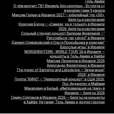
Тель-Авиве
«О чём молчит ТВ? Израиль без цензуры» - Встреча с
журналистами 9 канала
Максим Галкин в Израиле 2027 — юбилейный тур «50!»:
билеты и расписание
Красная Бурда — «Самеах, да и только!» в Израиле
2026: билеты и расписание
"Сольный стендап концерт Валерии Яковлевой —
Расслабься так у всех!" в Израиле
"Даниил Спиваковский и Ольга Прокофьева в комедии
Взрослые игры" в Израиле
MORGENSHTERN - WORLD TOUR '26 в Израиле —
концерты в Тель-Авиве и Хайфе
Максим Леонидов в Израиле 2026
Александр Филиппенко в Израиле
"The magic of Sanremo and Loboda live — Звуки моря
2026" в Израиле
Группа "КИНО" — "Невероятный концерт" в США 2026:
Лос-Анджелес и Майами
Макаревич и Белый: «Импровизация на тему» в
Израиле — билеты 2026
Семён Слепаков в Израиле 2026 — билеты на концерты
в Хайфе, Нетании, Тель-Авиве и других городах