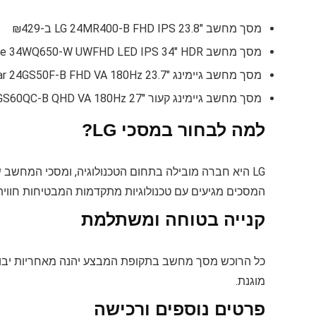
מסך מחשב "LG 24MR400-B FHD IPS 23.8 ב-₪429
מסך מחשב LG UltraWide 34WQ650-W UWFHD LED IPS 34" HDR ב-₪1,590
מסך מחשב גיימינג "LG UltraGear 24GS50F-B FHD VA 180Hz 23.7 ב-₪599
מסך מחשב גיימינג קעור "LG UltraGear 27GS60QC-B QHD VA 180Hz 27 ב-₪999
למה לבחור במסכי LG?
LG היא חברה מובילה בתחום הטכנולוגיה, ומסכי המחשב של
המסכים מגיעים עם טכנולוגיות מתקדמות המבטיחות חווית
קנייה בטוחה ומשתלמת
כל הרוכש מסך מחשב בתקופת המבצע יהנה מאחריות יבוא
מוגנת.
פרטים נוספים ורכישה