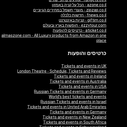
azone.co.il - הכל על קניה באמזון
zipzap.co.il - מוצרי חשמל במחירים הגיוניים
fnews.co.il - חדשות כלכלה
giftim.co.il - קניות באינטרנט
ezzytour.com - חופשות בארץ ובעולם
aticket.co.il - כרטיסים להופעות
almaszone.com - All Luxury products from Amazon in one
place
כרטיסים והופעות
Tickets and events in UK
London Theatre - Schedule, Tickets and Reviews
Tickets and events in Ireland
Tickets and events in Australia
Tickets and events in USA
Russian Tickets and events in Germany
World’s best tickets and events
Russian Tickets and events in Israel
Tickets and events in United Arab Emirates
Tickets and events in Germany
Tickets and events in New Zealand
Tickets and events in South Africa