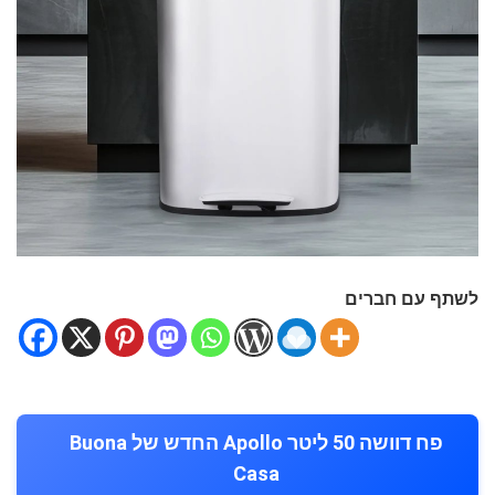
לשתף עם חברים
פח דוושה 50 ליטר Apollo החדש של Buona
Casa