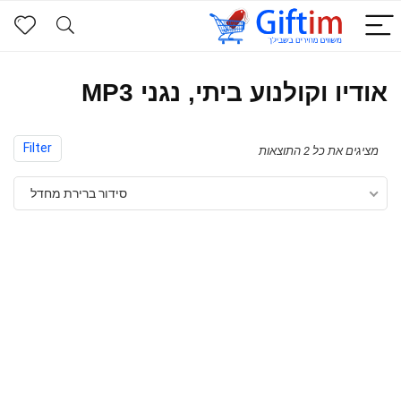
אודיו וקולנוע ביתי, נגני MP3
Filter
מציגים את כל ⁦2⁩ התוצאות
סידור ברירת מחדל