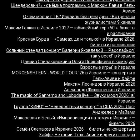
Шендерович?» - съёмка программы с Марком Лави в Тель-
Авиве
«О чём молчит ТВ? Израиль без цензуры» - Встреча с
журналистами 9 канала
Максим Галкин в Израиле 2027 — юбилейный тур «50!»: билеты
и расписание
Красная Бурда — «Самеах, да и только!» в Израиле 2026:
билеты и расписание
"Сольный стендап концерт Валерии Яковлевой — Расслабься
так у всех!" в Израиле
"Даниил Спиваковский и Ольга Прокофьева в комедии
Взрослые игры" в Израиле
MORGENSHTERN - WORLD TOUR '26 в Израиле — концерты в
Тель-Авиве и Хайфе
Максим Леонидов в Израиле 2026
Александр Филиппенко в Израиле
"The magic of Sanremo and Loboda live — Звуки моря 2026" в
Израиле
Группа "КИНО" — "Невероятный концерт" в США 2026: Лос-
Анджелес и Майами
Макаревич и Белый: «Импровизация на тему» в Израиле —
билеты 2026
Семён Слепаков в Израиле 2026 — билеты на концерты в
Хайфе, Нетании, Тель-Авиве и других городах