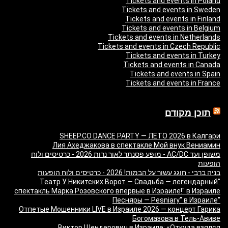
Tickets and events in Poland
Tickets and events in Sweden
Tickets and events in Finland
Tickets and events in Belgium
Tickets and events in Netherlands
Tickets and events in Czech Republic
Tickets and events in Turkey
Tickets and events in Canada
Tickets and events in Spain
Tickets and events in France
תוכן מקודם
SHEEP.CO DANCE PARTY — ЛЕТО 2026 в Калгари
Лия Ахеджакова в спектакле Мой внук Вениамин
משופן ועד AC/DC - מופע פסנתר לאור נרות 2026 - כרטיסים ולוח
הופעות
בניה ברבי - חוגג עשור על הבמות! 2026 - כרטיסים ולוח הופעות
"Театр У Никитских Ворот — Свадьба — легендарный
спектакль Марка Розовского впервые в Израиле!" в Израиле
"Песняры — Pesniary" в Израиле
Отпетые Мошенники LIVE в Израиле 2026 — концерт Гарика
Богомазова в Тель-Авиве
Виктор Шендерович в Израиле: «Откуда взялся