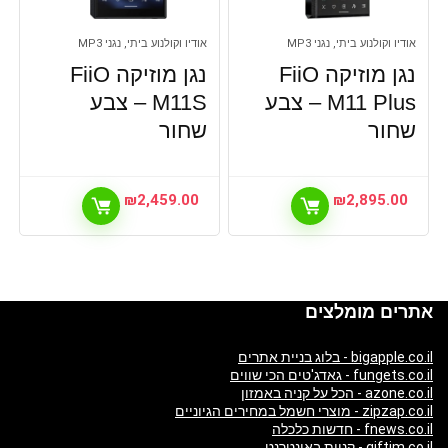
אודיו וקולנוע ביתי, נגני MP3
אודיו וקולנוע ביתי, נגני MP3
נגן מוזיקה FiiO
נגן מוזיקה FiiO
M11 Plus – צבע
M11S – צבע
שחור
שחור
₪
2,459.00
₪
2,895.00
אתרים מומלצים
bigapple.co.il - בלוג בניית אתרים
fungets.co.il - גאדג'טים הכי שווים
azone.co.il - הכל על קניה באמזון
zipzap.co.il - מוצרי חשמל במחירים הגיוניים
fnews.co.il - חדשות כלכלה
giftim.co.il - קניות באינטרנט