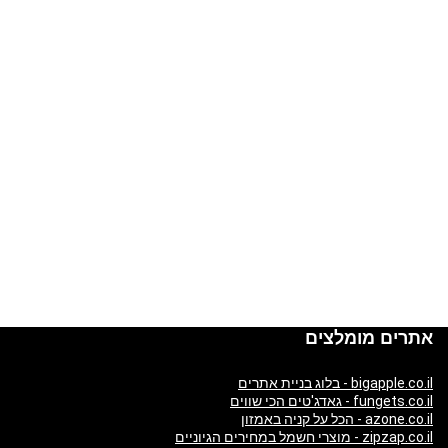
אתרים מומלצים
bigapple.co.il - בלוג בניית אתרים
fungets.co.il - גאדג'טים הכי שווים
azone.co.il - הכל על קניה באמזון
zipzap.co.il - מוצרי חשמל במחירים הגיוניים