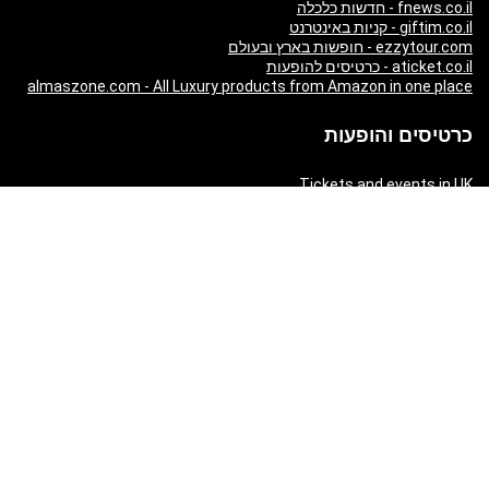
fnews.co.il - חדשות כלכלה
giftim.co.il - קניות באינטרנט
ezzytour.com - חופשות בארץ ובעולם
aticket.co.il - כרטיסים להופעות
almaszone.com - All Luxury products from Amazon in one place
כרטיסים והופעות
Tickets and events in UK
London Theatre - Schedule, Tickets and Reviews
Tickets and events in Ireland
Tickets and events in Australia
Tickets and events in USA
Russian Tickets and events in Germany
World’s best tickets and events
Russian Tickets and events in Israel
Tickets and events in United Arab Emirates
Tickets and events in Germany
Tickets and events in New Zealand
Tickets and events in South Africa
Tickets and events in Schweizerland
Tickets and events in Austria
Tickets and events in Denmark
Tickets and events in Italy