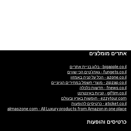
אתרים מומלצים
bigapple.co.il - בלוג בניית אתרים
fungets.co.il - גאדג'טים הכי שווים
azone.co.il - הכל על קניה באמזון
zipzap.co.il - מוצרי חשמל במחירים הגיוניים
fnews.co.il - חדשות כלכלה
giftim.co.il - קניות באינטרנט
ezzytour.com - חופשות בארץ ובעולם
aticket.co.il - כרטיסים להופעות
almaszone.com - All Luxury products from Amazon in one place
כרטיסים והופעות