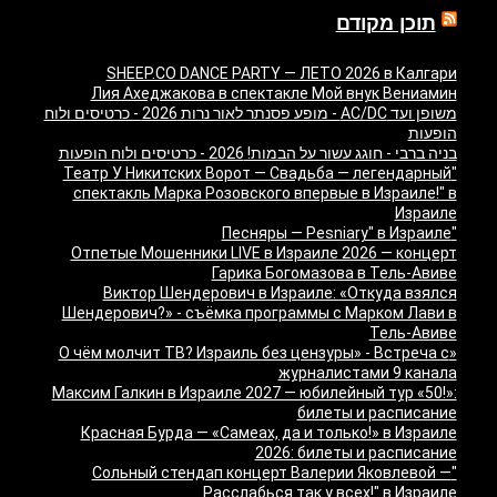
תוכן מקודם
SHEEP.CO DANCE PARTY — ЛЕТО 2026 в Калгари
Лия Ахеджакова в спектакле Мой внук Вениамин
משופן ועד AC/DC - מופע פסנתר לאור נרות 2026 - כרטיסים ולוח
הופעות
בניה ברבי - חוגג עשור על הבמות! 2026 - כרטיסים ולוח הופעות
"Театр У Никитских Ворот — Свадьба — легендарный
спектакль Марка Розовского впервые в Израиле!" в
Израиле
"Песняры — Pesniary" в Израиле
Отпетые Мошенники LIVE в Израиле 2026 — концерт
Гарика Богомазова в Тель-Авиве
Виктор Шендерович в Израиле: «Откуда взялся
Шендерович?» - съёмка программы с Марком Лави в
Тель-Авиве
«О чём молчит ТВ? Израиль без цензуры» - Встреча с
журналистами 9 канала
Максим Галкин в Израиле 2027 — юбилейный тур «50!»:
билеты и расписание
Красная Бурда — «Самеах, да и только!» в Израиле
2026: билеты и расписание
"Сольный стендап концерт Валерии Яковлевой —
Расслабься так у всех!" в Израиле