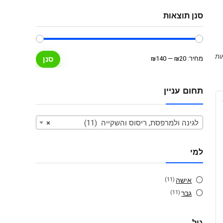
סנן תוצאות
מחיר
מחיר
מחיר:
₪20
—
₪140
סנן
מינימלי
מקסימלי
תחום עניין
לגינה ולמרפסת, ריסוס והשקייה (11)
×
למי
אישה
(11)
גבר
(11)
גיל