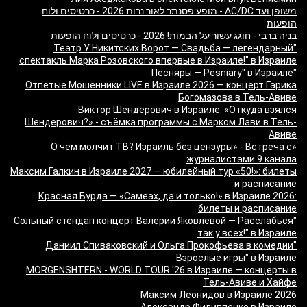
משופן ועד AC/DC - מופע פסנתר לאור נרות 2026 - כרטיסים ולוח
הופעות
בניה ברבי - חוגג עשור על הבמות! 2026 - כרטיסים ולוח הופעות
"Театр У Никитских Ворот — Свадьба — легендарный
спектакль Марка Розовского впервые в Израиле!" в Израиле
"Песняры — Pesniary" в Израиле
Отпетые Мошенники LIVE в Израиле 2026 — концерт Гарика
Богомазова в Тель-Авиве
Виктор Шендерович в Израиле: «Откуда взялся
Шендерович?» - съёмка программы с Марком Лави в Тель-
Авиве
«О чём молчит ТВ? Израиль без цензуры» - Встреча с
журналистами 9 канала
Максим Галкин в Израиле 2027 — юбилейный тур «50!»: билеты
и расписание
Красная Бурда — «Самеах, да и только!» в Израиле 2026:
билеты и расписание
"Сольный стендап концерт Валерии Яковлевой — Расслабься
так у всех!" в Израиле
"Даниил Спиваковский и Ольга Прокофьева в комедии
Взрослые игры" в Израиле
MORGENSHTERN - WORLD TOUR '26 в Израиле — концерты в
Тель-Авиве и Хайфе
Максим Леонидов в Израиле 2026