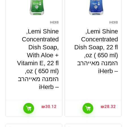
IHERB
IHERB
Lemi Shine‏,
Lemi Shine‏,
Concentrated
Concentrated
Dish Soap,
Dish Soap, 22 fl
With Aloe +
oz ( 650 ml),
הזמנה מאייהרב
Vitamin E, 22 fl
oz ( 650 ml),
– iHerb
הזמנה מאייהרב
– iHerb
₪
30.12
₪
28.32