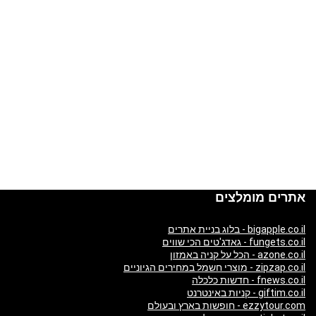
אתרים מומלצים
bigapple.co.il - בלוג בניית אתרים
fungets.co.il - גאדג'טים הכי שווים
azone.co.il - הכל על קניה באמזון
zipzap.co.il - מוצרי חשמל במחירים הגיוניים
fnews.co.il - חדשות כלכלה
giftim.co.il - קניות באינטרנט
ezzytour.com - חופשות בארץ ובעולם