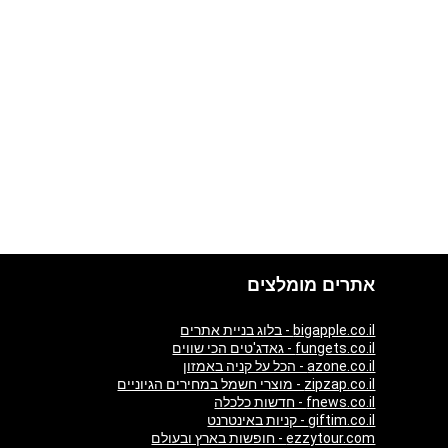
אתרים מומלצים
bigapple.co.il - בלוג בניית אתרים
fungets.co.il - גאדג'טים הכי שווים
azone.co.il - הכל על קניה באמזון
zipzap.co.il - מוצרי חשמל במחירים הגיוניים
fnews.co.il - חדשות כלכלה
giftim.co.il - קניות באינטרנט
ezzytour.com - חופשות בארץ ובעולם