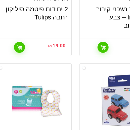
ם
מוצרים של הנקה והאכלה
ת נשכני קירור
2 יחידות פיטמה סיליקון
Infantino – צבע
רחבה Tulips
ב
₪
19.00