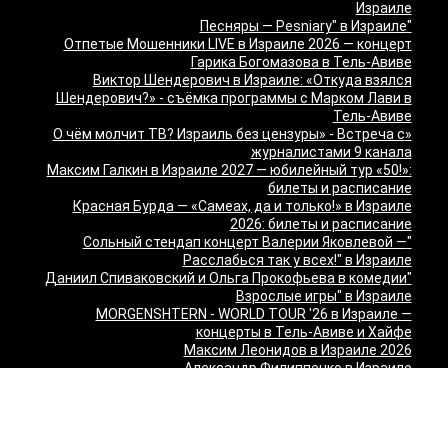
Израиле
"Песняры — Pesniary" в Израиле
Отпетые Мошенники LIVE в Израиле 2026 — концерт
Гарика Богомазова в Тель-Авиве
Виктор Шендерович в Израиле: «Откуда взялся
Шендерович?» - съёмка программы с Марком Лави в
Тель-Авиве
«О чём молчит ТВ? Израиль без цензуры» - Встреча с
журналистами 9 канала
Максим Галкин в Израиле 2027 — юбилейный тур «50!»:
билеты и расписание
Красная Бурда — «Самеах, да и только!» в Израиле
2026: билеты и расписание
"Сольный стендап концерт Валерии Яковлевой —
Расслабься так у всех!" в Израиле
"Даниил Спиваковский и Ольга Прокофьева в комедии
Взрослые игры" в Израиле
MORGENSHTERN - WORLD TOUR '26 в Израиле —
концерты в Тель-Авиве и Хайфе
Максим Леонидов в Израиле 2026
Александр Филиппенко в Израиле
"The magic of Sanremo and Loboda live — Звуки моря
2026" в Израиле
Группа "КИНО" — "Невероятный концерт" в США 2026:
Лос-Анджелес и Майами