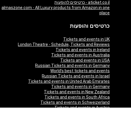
aticket.co.il - כרטיסים להופעות
almaszone.com - All Luxury products from Amazon in one
place
כרטיסים והופעות
Tickets and events in UK
London Theatre - Schedule, Tickets and Reviews
Tickets and events in Ireland
Tickets and events in Australia
Tickets and events in USA
Russian Tickets and events in Germany
World’s best tickets and events
Russian Tickets and events in Israel
Tickets and events in United Arab Emirates
Tickets and events in Germany
Tickets and events in New Zealand
Tickets and events in South Africa
Tickets and events in Schweizerland
Tickets and events in Austria
Tickets and events in Denmark
Tickets and events in Italy
Tickets and events in Norway
Tickets and events in Poland