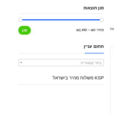
סנן תוצאות
מחיר
מחיר
מחיר:
₪0
—
₪2,490
סנן
מינימלי
מקסימלי
תחום עניין
בחר קטגוריה
KSP משלוח מהיר בישראל