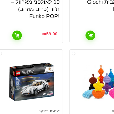
10 גול מבית Giochi
10 לאולפני מארוול –
ת'ור (כרום מוזהב)
!Funko POP
₪
59.00
ם
צעצועים ומשחקים