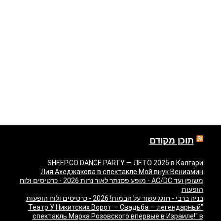
תוכן מקודם
SHEEP.CO DANCE PARTY — ЛЕТО 2026 в Калгари
Лия Ахеджакова в спектакле Мой внук Вениамин
משופן ועד AC/DC - מופע פסנתר לאור נרות 2026 - כרטיסים ולוח
הופעות
בניה ברבי - חוגג עשור על הבמות! 2026 - כרטיסים ולוח הופעות
"Театр У Никитских Ворот — Свадьба — легендарный
спектакль Марка Розовского впервые в Израиле!" в