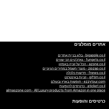
אתרים מומלצים
bigapple.co.il - בלוג בניית אתרים
fungets.co.il - גאדג'טים הכי שווים
azone.co.il - הכל על קניה באמזון
zipzap.co.il - מוצרי חשמל במחירים הגיוניים
fnews.co.il - חדשות כלכלה
giftim.co.il - קניות באינטרנט
ezzytour.com - חופשות בארץ ובעולם
aticket.co.il - כרטיסים להופעות
almaszone.com - All Luxury products from Amazon in one place
כרטיסים והופעות