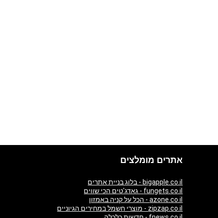
אתרים מומלצים
bigapple.co.il - בלוג בניית אתרים
fungets.co.il - גאדג'טים הכי שווים
azone.co.il - הכל על קניה באמזון
zipzap.co.il - מוצרי חשמל במחירים הגיוניים
fnews.co.il - חדשות כלכלה