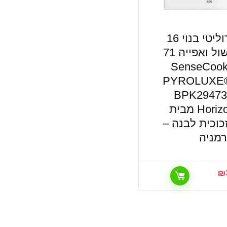
תנור פירוליטי בנוי 16
מצבי בישול ואפייה 71
ר SenseCook™
PYROLUXE
BPK294733W
סדרת Horizon מבית
– זכוכית לבנה –
רמניה
₪