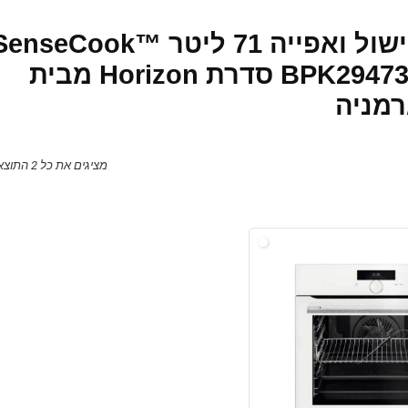
תנור פירוליטי בנוי 16 מצבי בישול ואפייה 71 ליטר nseCook
PYROLUXE® PLUS דגם BPK294733W סדרת Horizon מבית
מציגים את כל ⁦2⁩ התוצאות