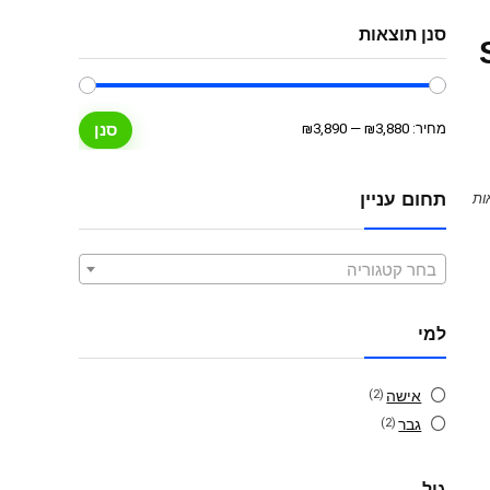
סנן תוצאות
Se™
מחיר
מחיר
מחיר:
₪3,880
—
₪3,890
סנן
מינימלי
מקסימלי
תחום עניין
בחר קטגוריה
למי
אישה
(2)
גבר
(2)
גיל