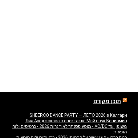
תוכן מקודם
SHEEP.CO DANCE PARTY — ЛЕТО 2026 в Калгари
Лия Ахеджакова в спектакле Мой внук Вениамин
משופן ועד AC/DC - מופע פסנתר לאור נרות 2026 - כרטיסים ולוח
הופעות
בניה ברבי - חוגג עשור על הבמות! 2026 - כרטיסים ולוח הופעות