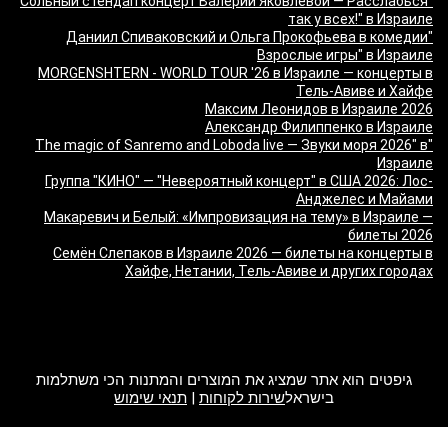
"Сольный стендап концерт Валерии Яковлевой — Расслабься
так у всех!" в Израиле
"Даниил Спиваковский и Ольга Прокофьева в комедии
Взрослые игры" в Израиле
MORGENSHTERN - WORLD TOUR '26 в Израиле — концерты в
Тель-Авиве и Хайфе
Максим Леонидов в Израиле 2026
Александр Филиппенко в Израиле
"The magic of Sanremo and Loboda live — Звуки моря 2026" в
Израиле
Группа "КИНО" — "Невероятный концерт" в США 2026: Лос-
Анджелес и Майами
Макаревич и Белый: «Импровизация на тему» в Израиле —
билеты 2026
Семён Слепаков в Израиле 2026 — билеты на концерты в
Хайфе, Нетании, Тель-Авиве и других городах
מה זה Giftim
גיפטים הוא אתר שמציג את המוצרים והמתנות הכי משתלמות
בישראל
שירות לקוחות
|
תנאי שימוש
2017 Giftim. All rights reserved.