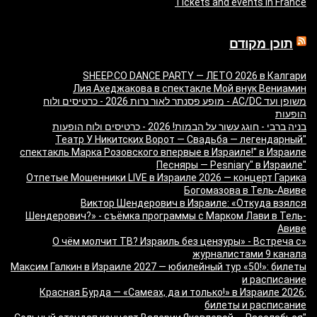
Tickets and events in France
תוכן מקודם
SHEEP.CO DANCE PARTY — ЛЕТО 2026 в Калгари
Лия Ахеджакова в спектакле Мой внук Вениамин
משופן ועד AC/DC - מופע פסנתר לאור נרות 2026 - כרטיסים ולוח
הופעות
בניה ברבי - חוגג עשור על הבמות! 2026 - כרטיסים ולוח הופעות
"Театр У Никитских Ворот — Свадьба — легендарный
спектакль Марка Розовского впервые в Израиле!" в Израиле
"Песняры — Pesniary" в Израиле
Отпетые Мошенники LIVE в Израиле 2026 — концерт Гарика
Богомазова в Тель-Авиве
Виктор Шендерович в Израиле: «Откуда взялся
Шендерович?» - съёмка программы с Марком Лави в Тель-
Авиве
«О чём молчит ТВ? Израиль без цензуры» - Встреча с
журналистами 9 канала
Максим Галкин в Израиле 2027 — юбилейный тур «50!»: билеты
и расписание
Красная Бурда — «Самеах, да и только!» в Израиле 2026:
билеты и расписание