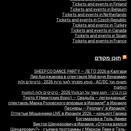
Tickets and events in Finland
Tickets and events in Belgium
Tickets and events in Netherlands
Tickets and events in Czech Republic
Tickets and events in Turkey
Tickets and events in Canada
Tickets and events in Spain
Tickets and events in France
תוכן מקודם
SHEEP.CO DANCE PARTY — ЛЕТО 2026 в Калгари
Лия Ахеджакова в спектакле Мой внук Вениамин
משופן ועד AC/DC - מופע פסנתר לאור נרות 2026 - כרטיסים ולוח
הופעות
בניה ברבי - חוגג עשור על הבמות! 2026 - כרטיסים ולוח הופעות
"Театр У Никитских Ворот — Свадьба — легендарный
спектакль Марка Розовского впервые в Израиле!" в Израиле
"Песняры — Pesniary" в Израиле
Отпетые Мошенники LIVE в Израиле 2026 — концерт Гарика
Богомазова в Тель-Авиве
Виктор Шендерович в Израиле: «Откуда взялся
Шендерович?» - съёмка программы с Марком Лави в Тель-