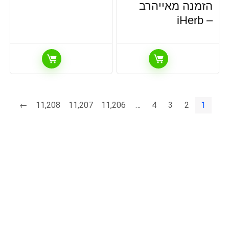
הזמנה מאייהרב
– iHerb
←
11,208
11,207
11,206
…
4
3
2
1