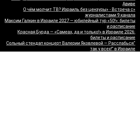
Авиве
«О чём молчит ТВ? Израиль без цензуры» - Встреча с
журналистами 9 канала
Максим Галкин в Израиле 2027 — юбилейный тур «50!»: билеты
и расписание
Красная Бурда — «Самеах, да и только!» в Израиле 2026:
билеты и расписание
"Сольный стендап концерт Валерии Яковлевой — Расслабься
так у всех!" в Израиле
"Даниил Спиваковский и Ольга Прокофьева в комедии
Взрослые игры" в Израиле
MORGENSHTERN - WORLD TOUR '26 в Израиле — концерты в
Тель-Авиве и Хайфе
Максим Леонидов в Израиле 2026
Александр Филиппенко в Израиле
"The magic of Sanremo and Loboda live — Звуки моря 2026" в
Израиле
Группа "КИНО" — "Невероятный концерт" в США 2026: Лос-
Анджелес и Майами
Макаревич и Белый: «Импровизация на тему» в Израиле —
билеты 2026
Семён Слепаков в Израиле 2026 — билеты на концерты в
Хайфе, Нетании, Тель-Авиве и других городах