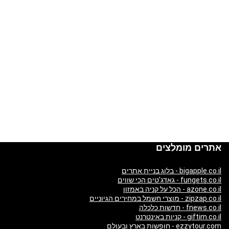
אתרים מומלצים
bigapple.co.il - בלוג בניית אתרים
fungets.co.il - גאדג'טים הכי שווים
azone.co.il - הכל על קניה באמזון
zipzap.co.il - מוצרי חשמל במחירים הגיוניים
fnews.co.il - חדשות כלכלה
giftim.co.il - קניות באינטרנט
ezzytour.com - חופשות בארץ ובעולם