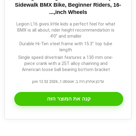
Sidewalk BMX Bike, Beginner Riders, 16-
inch Wheels,...
Legion L16 gives little kids a perfect feel for what
BMX is all about, rider height recommendation is
4’0” and smaller
Durable Hi-Ten steel frame with 15.3” top tube
length
Single speed drivetrain features a 130 mm one-
piece crank with a 25T alloy chainring and
American loose ball bearing bottom bracket
עדכון אחרון היה ב: אוגוסט 1, 2026 12:52 pm
קנה את המוצר הזה