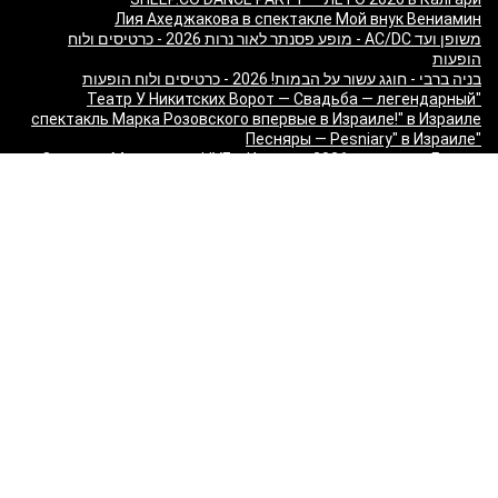
Лия Ахеджакова в спектакле Мой внук Вениамин
משופן ועד AC/DC - מופע פסנתר לאור נרות 2026 - כרטיסים ולוח
הופעות
בניה ברבי - חוגג עשור על הבמות! 2026 - כרטיסים ולוח הופעות
"Театр У Никитских Ворот — Свадьба — легендарный
спектакль Марка Розовского впервые в Израиле!" в Израиле
"Песняры — Pesniary" в Израиле
Отпетые Мошенники LIVE в Израиле 2026 — концерт Гарика
Богомазова в Тель-Авиве
Виктор Шендерович в Израиле: «Откуда взялся
Шендерович?» - съёмка программы с Марком Лави в Тель-
Авиве
«О чём молчит ТВ? Израиль без цензуры» - Встреча с
журналистами 9 канала
Максим Галкин в Израиле 2027 — юбилейный тур «50!»: билеты
и расписание
Красная Бурда — «Самеах, да и только!» в Израиле 2026:
билеты и расписание
"Сольный стендап концерт Валерии Яковлевой — Расслабься
так у всех!" в Израиле
"Даниил Спиваковский и Ольга Прокофьева в комедии
Взрослые игры" в Израиле
MORGENSHTERN - WORLD TOUR '26 в Израиле — концерты в
Тель-Авиве и Хайфе