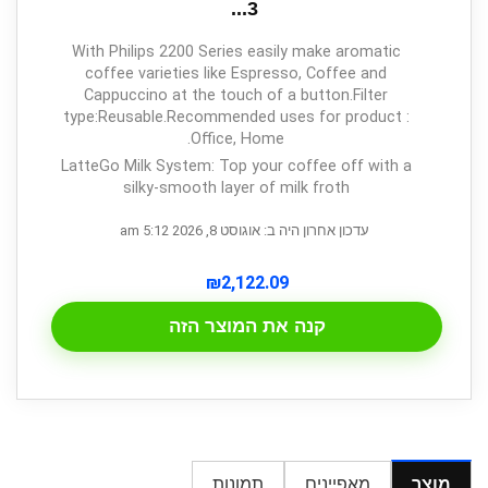
3...
With Philips 2200 Series easily make aromatic
coffee varieties like Espresso, Coffee and
Cappuccino at the touch of a button.Filter
type:Reusable.Recommended uses for product :
Office, Home.
LatteGo Milk System: Top your coffee off with a
silky-smooth layer of milk froth
עדכון אחרון היה ב: אוגוסט 8, 2026 5:12 am
₪
2,122.09
קנה את המוצר הזה
מוצר
מאפיינים
תמונות