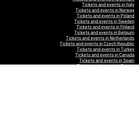
Tickets and events in Italy
Tickets and events in Norway
Tickets and events in Poland
Tickets and events in Sweden
Tickets and events in Finland
Tickets and events in Belgium
Tickets and events in Netherlands
Tickets and events in Czech Republic
Tickets and events in Turkey
Tickets and events in Canada
Tickets and events in Spain
Tickets and events in France
תוכן מקודם
SHEEP.CO DANCE PARTY — ЛЕТО 2026 в Калгари
Лия Ахеджакова в спектакле Мой внук Вениамин
משופן ועד AC/DC - מופע פסנתר לאור נרות 2026 - כרטיסים ולוח
הופעות
בניה ברבי - חוגג עשור על הבמות! 2026 - כרטיסים ולוח הופעות
"Театр У Никитских Ворот — Свадьба — легендарный
спектакль Марка Розовского впервые в Израиле!" в Израиле
"Песняры — Pesniary" в Израиле