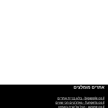
אתרים מומלצים
bigapple.co.il - בלוג בניית אתרים
fungets.co.il - גאדג'טים הכי שווים
azone.co.il - הכל על קניה באמזון