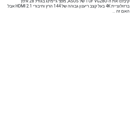
קיבלנו את ה-TUF VG28U של ASUS, מסך גיימינג בגודל 28 אינץ'
ברזולוציית 4K בעל קצב ריענון גבוהה של 144 הרץ וחיבורי HDMI 2.1 אבל
האם זה ...