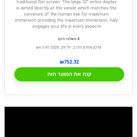
traditional flat screen. The large 32’’ entire display
is aimed directly at the viewer which matches the
curvature of the human eye for maximum
immersion providing the maximum immersion, fully
engages your life in every aspects.
& משלוח חינם
עדכון אחרון היה ב: יולי 29, 2026 5:47 am
₪
752.32
קנה את המוצר הזה