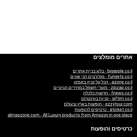
אתרים מומלצים
bigapple.co.il - בלוג בניית אתרים
fungets.co.il - גאדג'טים הכי שווים
azone.co.il - הכל על קניה באמזון
zipzap.co.il - מוצרי חשמל במחירים הגיוניים
fnews.co.il - חדשות כלכלה
giftim.co.il - קניות באינטרנט
ezzytour.com - חופשות בארץ ובעולם
aticket.co.il - כרטיסים להופעות
almaszone.com - All Luxury products from Amazon in one place
כרטיסים והופעות