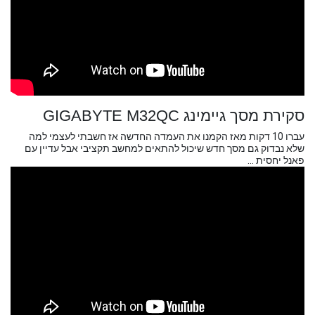
סקירת מסך גיימינג GIGABYTE M32QC
עברו 10 דקות מאז הקמנו את העמדה החדשה אז חשבתי לעצמי למה
שלא נבדוק גם מסך חדש שיכול להתאים למחשב תקציבי אבל עדיין עם
פאנל יחסית ...