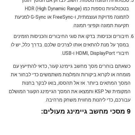
טכנולוגיות תמונה נוספות: חשוב לבדוק אם המסך תומך
בטכנולוגיות נוספות כמו HDR (High Dynamic Range)
לתמונה מדויקת ועוצמתית, ו-FreeSync או G-Sync למניעת
תקיעות תמונה וקפיצי תמונה.
חיבורים וכניסות: בדקו את סוגי החיבורים והכניסות הזמינים
במסך על מנת להתאים אותו לצרכים שלכם. בדרך כלל, יש לו
חיבורי HDMI, DisplayPort ו-USB.
כשאתם בוחרים מסך מחשב גיימינג קעור, כדאי להתייעץ עם
מומחה או לקרוא ביקורות והמלצות משתמשים כדי לבחור את
המסך המתאים ביותר. אז אל תהססו, בואו לבקר בחנות
המקומית של KSP ותמצאו את המסך הגיימינג הקעור המושלם
עבורכם, כדי ליהנות מחווית משחק מרהיבה.
9 מסכי מחשב גיימינג מעולים: