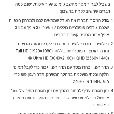
בשביל לבחור מסך מחשב גיימינג קעור איכותי, ישנם כמה
דברים שחשוב לקחת בחשבון:
גודל המסך: תבחרו את הגודל שמתאים לכם ולמרחק הצפייה
שלכם. גודלים פופולריים כוללים 27 אינץ', 32 אינץ' וגם 34
אינץ' עבור מסכים קעורים רחבים.
רזולוציה: בחרו רזולוציה גבוהה כדי לקבל תמונה מדויקת
וחדה. רזולוציות פופולריות כוללות Full HD (1920×1080),
QHD (2560×1440) ו-4K Ultra HD (3840×2160).
תדר רענון: בחרו מסך עם תדר רענון גבוה כדי לקבל תמונה
חלקה ובלתי מועקמת במהלך המשחק. תדר רענון פופולרי
הוא 144Hz או 240Hz.
זמן תגובה: עדיף לבחור במסך עם זמן תגובה מהיר של 1ms
או 2ms כדי למנוע טשטושים וסירוגין במהלך תנועה מהירה
במשחקים.