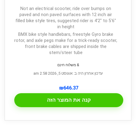
Not an electrical scooter, ride over bumps on
paved and non paved surfaces with 12 inch air
filled bike style tires, suggested rider is 4'2" to 5'6"
in height
BMX bike style handlebars, freestyle Gyro brake
rotor, and axle pegs make for a trick-ready scooter,
front brake cables are shipped inside the
stem/steer tube
& משלוח חינם
עדכון אחרון היה ב: אוגוסט 5, 2026 2:58 am
₪
646.37
קנה את המוצר הזה