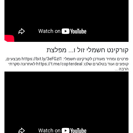
קורקינט חשמלי זול ו... מפלצת
פרטים ומחיר מעודכן לקורקינט חשמלי: https://bit.ly/3eFGzI1 מבצעים,
קופונים ועוד בטלגרם שלנו: https://t.me/copterdeal לאחרונה סקרתי
הרבה ...