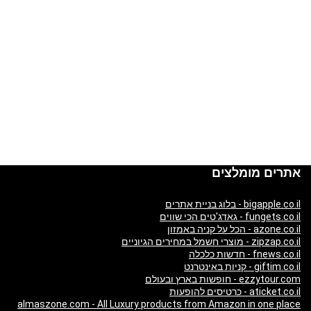
אתרים מומלצים
bigapple.co.il - בלוג בניית אתרים
fungets.co.il - גאדג'טים הכי שווים
azone.co.il - הכל על קניה באמזון
zipzap.co.il - מוצרי חשמל במחירים הגיוניים
fnews.co.il - חדשות כלכלה
giftim.co.il - קניות באינטרנט
ezzytour.com - חופשות בארץ ובעולם
aticket.co.il - כרטיסים להופעות
almaszone.com - All Luxury products from Amazon in one place