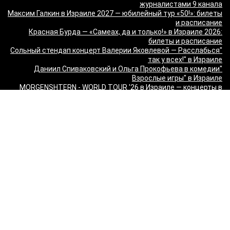
журналистами 9 канала
Максим Галкин в Израиле 2027 — юбилейный тур «50!»: билеты
и расписание
Красная Бурда — «Самеах, да и только!» в Израиле 2026:
билеты и расписание
"Сольный стендап концерт Валерии Яковлевой — Расслабься
так у всех!" в Израиле
"Даниил Спиваковский и Ольга Прокофьева в комедии
Взрослые игры" в Израиле
MORGENSHTERN - WORLD TOUR '26 в Израиле — концерты в
Тель-Авиве и Хайфе
Максим Леонидов в Израиле 2026
Александр Филиппенко в Израиле
"The magic of Sanremo and Loboda live — Звуки моря 2026" в
Израиле
Группа "КИНО" — "Невероятный концерт" в США 2026: Лос-
Анджелес и Майами
Макаревич и Белый: «Импровизация на тему» в Израиле —
билеты 2026
Семён Слепаков в Израиле 2026 — билеты на концерты в
Хайфе, Нетании, Тель-Авиве и других городах