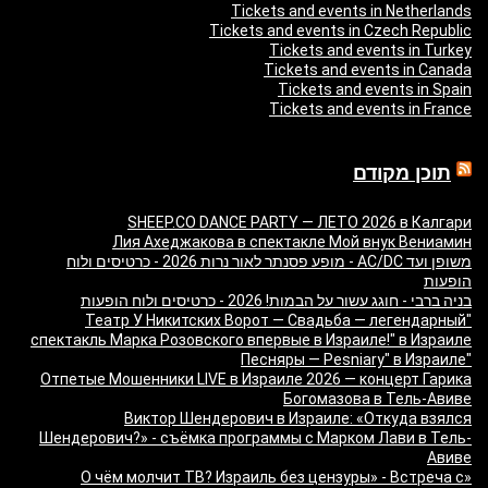
Tickets and events in Netherlands
Tickets and events in Czech Republic
Tickets and events in Turkey
Tickets and events in Canada
Tickets and events in Spain
Tickets and events in France
תוכן מקודם
SHEEP.CO DANCE PARTY — ЛЕТО 2026 в Калгари
Лия Ахеджакова в спектакле Мой внук Вениамин
משופן ועד AC/DC - מופע פסנתר לאור נרות 2026 - כרטיסים ולוח
הופעות
בניה ברבי - חוגג עשור על הבמות! 2026 - כרטיסים ולוח הופעות
"Театр У Никитских Ворот — Свадьба — легендарный
спектакль Марка Розовского впервые в Израиле!" в Израиле
"Песняры — Pesniary" в Израиле
Отпетые Мошенники LIVE в Израиле 2026 — концерт Гарика
Богомазова в Тель-Авиве
Виктор Шендерович в Израиле: «Откуда взялся
Шендерович?» - съёмка программы с Марком Лави в Тель-
Авиве
«О чём молчит ТВ? Израиль без цензуры» - Встреча с