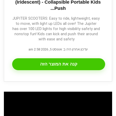
(Iridescent) - Collapsible Portable Kids
Push...
JUPITER SCOOTERS: Easy to ride, lightweight, easy
to move, with light up LEDs all over! The Jupiter
has over 100 LED lights for high visibility safety and
nonstop fun! Kids can kick and push their around
with ease and safety.
עדכון אחרון היה ב: אוגוסט 5, 2026 2:58 am
קנה את המוצר הזה