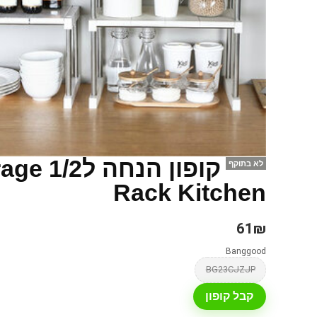
קופון 
לא בתוקף
Rack Kitchen
61₪
Banggood
BG23CJZJP
קבל קופון