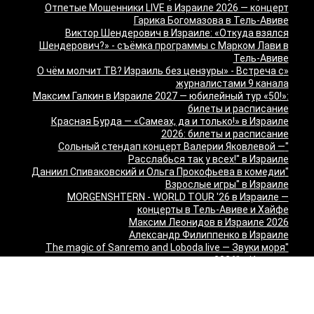
Отпетые Мошенники LIVE в Израиле 2026 — концерт
Гарика Богомазова в Тель-Авиве
Виктор Шендерович в Израиле: «Откуда взялся
Шендерович?» - съёмка программы с Марком Лави в
Тель-Авиве
«О чём молчит ТВ? Израиль без цензуры» - Встреча с
журналистами 9 канала
Максим Галкин в Израиле 2027 — юбилейный тур «50!»:
билеты и расписание
Красная Бурда — «Самеах, да и только!» в Израиле
2026: билеты и расписание
"Сольный стендап концерт Валерии Яковлевой —
Расслабься так у всех!" в Израиле
"Даниил Спиваковский и Ольга Прокофьева в комедии
Взрослые игры" в Израиле
MORGENSHTERN - WORLD TOUR '26 в Израиле —
концерты в Тель-Авиве и Хайфе
Максим Леонидов в Израиле 2026
Александр Филиппенко в Израиле
"The magic of Sanremo and Loboda live — Звуки моря
2026" в Израиле
Группа "КИНО" — "Невероятный концерт" в США 2026:
Лос-Анджелес и Майами
Макаревич и Белый: «Импровизация на тему» в
Израиле — билеты 2026