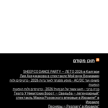
תוכן מקודם
SHEEP.CO DANCE PARTY — ЛЕТО 2026 в Калгари
Лия Ахеджакова в спектакле Мой внук Вениамин
משופן ועד AC/DC - מופע פסנתר לאור נרות 2026 - כרטיסים ולוח
הופעות
בניה ברבי - חוגג עשור על הבמות! 2026 - כרטיסים ולוח הופעות
"Театр У Никитских Ворот — Свадьба — легендарный
спектакль Марка Розовского впервые в Израиле!" в
Израиле
"Песняры — Pesniary" в Израиле