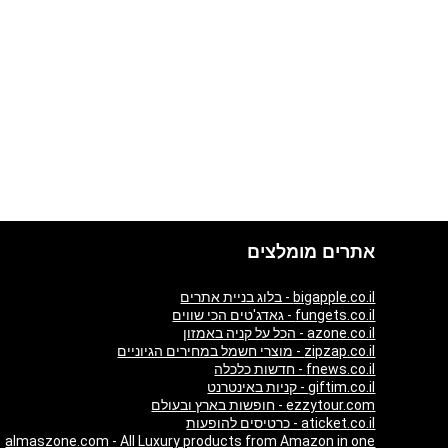
אתרים מומלצים
bigapple.co.il - בלוג בניית אתרים
fungets.co.il - גאדג'טים הכי שווים
azone.co.il - הכל על קניה באמזון
zipzap.co.il - מוצרי חשמל במחירים הגיוניים
fnews.co.il - חדשות כלכלה
giftim.co.il - קניות באינטרנט
ezzytour.com - חופשות בארץ ובעולם
aticket.co.il - כרטיסים להופעות
almaszone.com - All Luxury products from Amazon in one