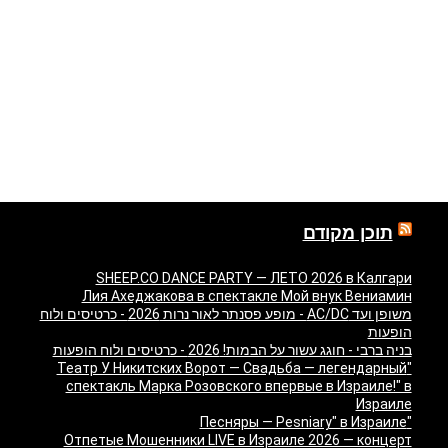
תוכן מקודם
SHEEP.CO DANCE PARTY — ЛЕТО 2026 в Калгари
Лия Ахеджакова в спектакле Мой внук Вениамин
משופן ועד AC/DC - מופע פסנתר לאור נרות 2026 - כרטיסים ולוח
הופעות
בניה ברבי - חוגג עשור על הבמות! 2026 - כרטיסים ולוח הופעות
"Театр У Никитских Ворот — Свадьба — легендарный
спектакль Марка Розовского впервые в Израиле!" в
Израиле
"Песняры — Pesniary" в Израиле
Отпетые Мошенники LIVE в Израиле 2026 — концерт