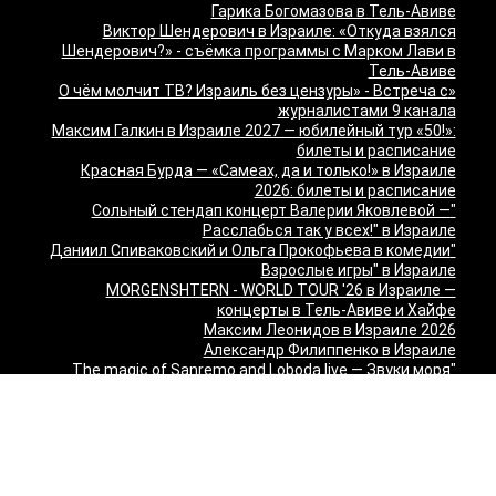
Гарика Богомазова в Тель-Авиве
Виктор Шендерович в Израиле: «Откуда взялся
Шендерович?» - съёмка программы с Марком Лави в
Тель-Авиве
«О чём молчит ТВ? Израиль без цензуры» - Встреча с
журналистами 9 канала
Максим Галкин в Израиле 2027 — юбилейный тур «50!»:
билеты и расписание
Красная Бурда — «Самеах, да и только!» в Израиле
2026: билеты и расписание
"Сольный стендап концерт Валерии Яковлевой —
Расслабься так у всех!" в Израиле
"Даниил Спиваковский и Ольга Прокофьева в комедии
Взрослые игры" в Израиле
MORGENSHTERN - WORLD TOUR '26 в Израиле —
концерты в Тель-Авиве и Хайфе
Максим Леонидов в Израиле 2026
Александр Филиппенко в Израиле
"The magic of Sanremo and Loboda live — Звуки моря
2026" в Израиле
Группа "КИНО" — "Невероятный концерт" в США 2026:
Лос-Анджелес и Майами
Макаревич и Белый: «Импровизация на тему» в
Израиле — билеты 2026
Семён Слепаков в Израиле 2026 — билеты на концерты