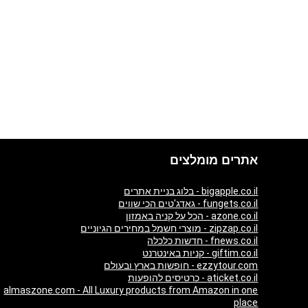
אתרים מומלצים
bigapple.co.il - בלוג בניית אתרים
fungets.co.il - גאדג'טים הכי שווים
azone.co.il - הכל על קניה באמזון
zipzap.co.il - מוצרי חשמל במחירים הגיוניים
fnews.co.il - חדשות כלכלה
giftim.co.il - קניות באינטרנט
ezzytour.com - חופשות בארץ ובעולם
aticket.co.il - כרטיסים להופעות
almaszone.com - All Luxury products from Amazon in one
place