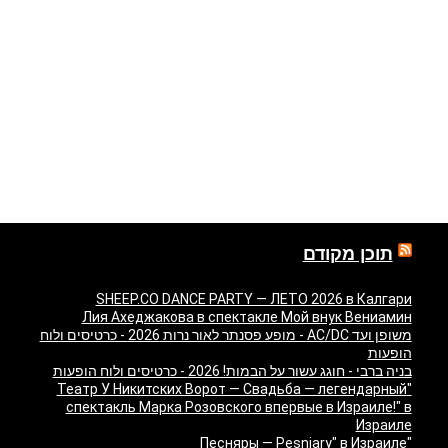
תוכן מקודם
SHEEP.CO DANCE PARTY — ЛЕТО 2026 в Калгари
Лия Ахеджакова в спектакле Мой внук Вениамин
משופן ועד AC/DC - מופע פסנתר לאור נרות 2026 - כרטיסים ולוח
הופעות
בניה ברבי - חוגג עשור על הבמות! 2026 - כרטיסים ולוח הופעות
"Театр У Никитских Ворот — Свадьба — легендарный
спектакль Марка Розовского впервые в Израиле!" в
Израиле
"Песняры — Pesniary" в Израиле