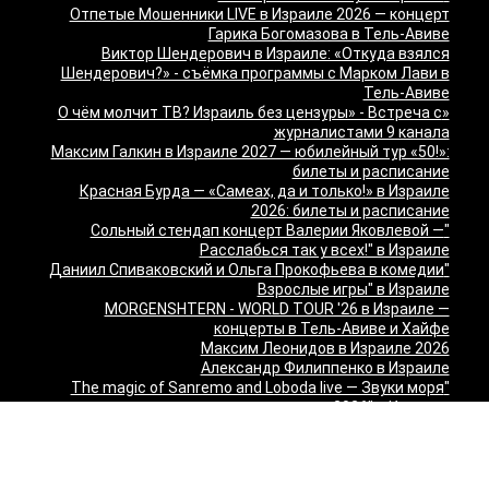
Отпетые Мошенники LIVE в Израиле 2026 — концерт
Гарика Богомазова в Тель-Авиве
Виктор Шендерович в Израиле: «Откуда взялся
Шендерович?» - съёмка программы с Марком Лави в
Тель-Авиве
«О чём молчит ТВ? Израиль без цензуры» - Встреча с
журналистами 9 канала
Максим Галкин в Израиле 2027 — юбилейный тур «50!»:
билеты и расписание
Красная Бурда — «Самеах, да и только!» в Израиле
2026: билеты и расписание
"Сольный стендап концерт Валерии Яковлевой —
Расслабься так у всех!" в Израиле
"Даниил Спиваковский и Ольга Прокофьева в комедии
Взрослые игры" в Израиле
MORGENSHTERN - WORLD TOUR '26 в Израиле —
концерты в Тель-Авиве и Хайфе
Максим Леонидов в Израиле 2026
Александр Филиппенко в Израиле
"The magic of Sanremo and Loboda live — Звуки моря
2026" в Израиле
Группа "КИНО" — "Невероятный концерт" в США 2026:
Лос-Анджелес и Майами
Макаревич и Белый: «Импровизация на тему» в
Израиле — билеты 2026