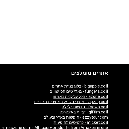
אתרים מומלצים
bigapple.co.il - בלוג בניית אתרים
fungets.co.il - גאדג'טים הכי שווים
azone.co.il - הכל על קניה באמזון
zipzap.co.il - מוצרי חשמל במחירים הגיוניים
fnews.co.il - חדשות כלכלה
giftim.co.il - קניות באינטרנט
ezzytour.com - חופשות בארץ ובעולם
aticket.co.il - כרטיסים להופעות
almaszone.com - All Luxury products from Amazon in one