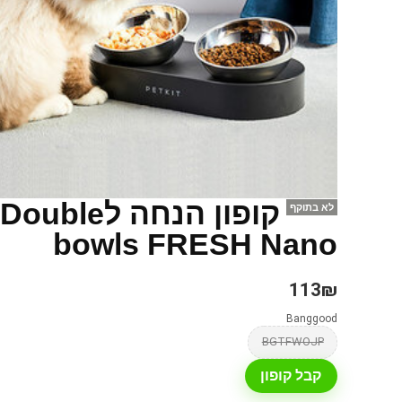
קופון הנחה
לא בתוקף
bowls FRESH Nano
113₪
Banggood
BGTFWOJP
קבל קופון