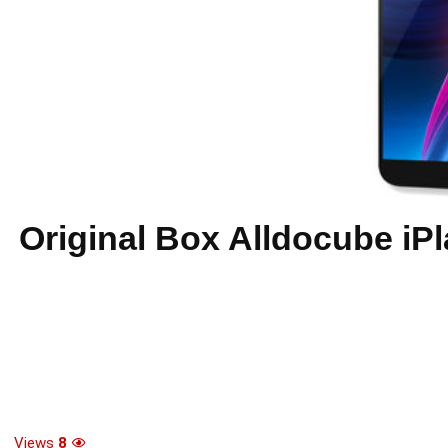
Original Box Alldocube iPlay 7T 1
Views
8