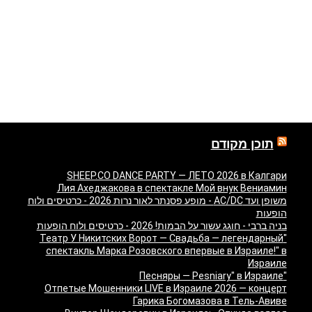
תוכן מקודם
SHEEP.CO DANCE PARTY — ЛЕТО 2026 в Калгари
Лия Ахеджакова в спектакле Мой внук Вениамин
משופן ועד AC/DC - מופע פסנתר לאור נרות 2026 - כרטיסים ולוח
הופעות
בניה ברבי - חוגג עשור על הבמות! 2026 - כרטיסים ולוח הופעות
"Театр У Никитских Ворот — Свадьба — легендарный
спектакль Марка Розовского впервые в Израиле!" в
Израиле
"Песняры — Pesniary" в Израиле
Отпетые Мошенники LIVE в Израиле 2026 — концерт
Гарика Богомазова в Тель-Авиве