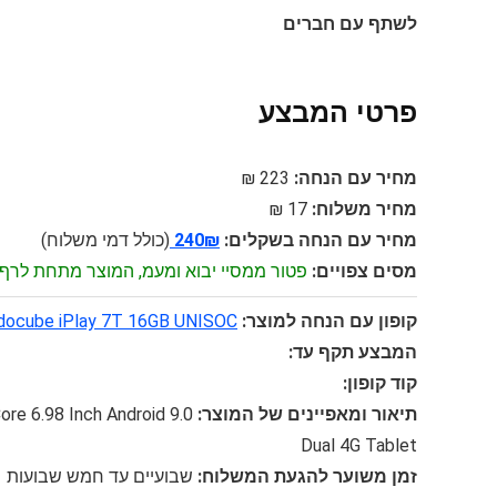
לשתף עם חברים
פרטי המבצע
מחיר עם הנחה:
223 ₪
מחיר משלוח:
17 ₪
מחיר עם הנחה בשקלים:
240₪
(כולל דמי משלוח)
מסים צפויים:
פטור ממסיי יבוא ומעמ, המוצר מתחת לרף 75$
קופון עם הנחה למוצר:
lldocube iPlay 7T 16GB UNISOC
המבצע תקף עד:
קוד קופון:
תיאור ומאפיינים של המוצר:
re 6.98 Inch Android 9.0
Dual 4G Tablet
זמן משוער להגעת המשלוח:
שבועיים עד חמש שבועות