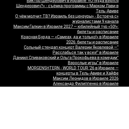
Виктор Шендерович в Израиле: «Откуда взялся
Шендерович?» - съёмка программы с Марком Лави в
Тель-Авиве
«О чём молчит ТВ? Израиль без цензуры» - Встреча с
журналистами 9 канала
Максим Галкин в Израиле 2027 — юбилейный тур «50!»:
билеты и расписание
Красная Бурда — «Самеах, да и только!» в Израиле
2026: билеты и расписание
"Сольный стендап концерт Валерии Яковлевой —
Расслабься так у всех!" в Израиле
"Даниил Спиваковский и Ольга Прокофьева в комедии
Взрослые игры" в Израиле
MORGENSHTERN - WORLD TOUR '26 в Израиле —
концерты в Тель-Авиве и Хайфе
Максим Леонидов в Израиле 2026
Александр Филиппенко в Израиле
"The magic of Sanremo and Loboda live — Звуки моря
2026" в Израиле
Группа "КИНО" — "Невероятный концерт" в США 2026:
Лос-Анджелес и Майами
Макаревич и Белый: «Импровизация на тему» в
Израиле — билеты 2026
Семён Слепаков в Израиле 2026 — билеты на концерты
в Хайфе, Нетании, Тель-Авиве и других городах