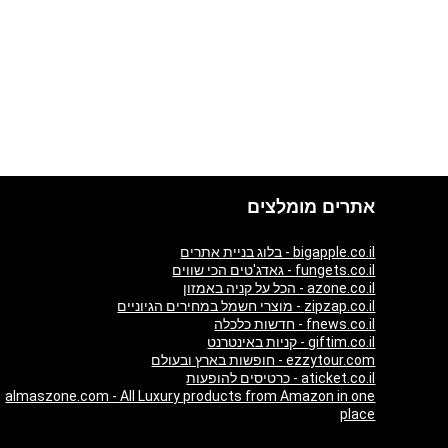
אתרים מומלצים
bigapple.co.il - בלוג בניית אתרים
fungets.co.il - גאדג'טים הכי שווים
azone.co.il - הכל על קניה באמזון
zipzap.co.il - מוצרי חשמל במחירים הגיוניים
fnews.co.il - חדשות כלכלה
giftim.co.il - קניות באינטרנט
ezzytour.com - חופשות בארץ ובעולם
aticket.co.il - כרטיסים להופעות
almaszone.com - All Luxury products from Amazon in one
place