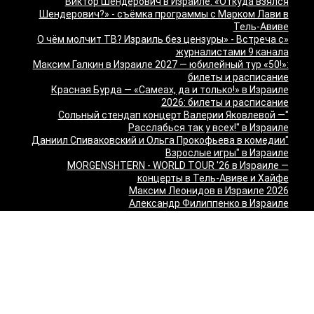
Виктор Шендерович в Израиле: «Откуда взялся
Шендерович?» - съёмка программы с Марком Лави в
Тель-Авиве
«О чём молчит ТВ? Израиль без цензуры» - Встреча с
журналистами 9 канала
Максим Галкин в Израиле 2027 — юбилейный тур «50!»:
билеты и расписание
Красная Бурда — «Самеах, да и только!» в Израиле
2026: билеты и расписание
"Сольный стендап концерт Валерии Яковлевой —
Расслабься так у всех!" в Израиле
"Даниил Спиваковский и Ольга Прокофьева в комедии
Взрослые игры" в Израиле
MORGENSHTERN - WORLD TOUR '26 в Израиле —
концерты в Тель-Авиве и Хайфе
Максим Леонидов в Израиле 2026
Александр Филиппенко в Израиле
"The magic of Sanremo and Loboda live — Звуки моря
2026" в Израиле
Группа "КИНО" — "Невероятный концерт" в США 2026:
Лос-Анджелес и Майами
Макаревич и Белый: «Импровизация на тему» в
Израиле — билеты 2026
Семён Слепаков в Израиле 2026 — билеты на концерты
в Хайфе, Нетании, Тель-Авиве и других городах