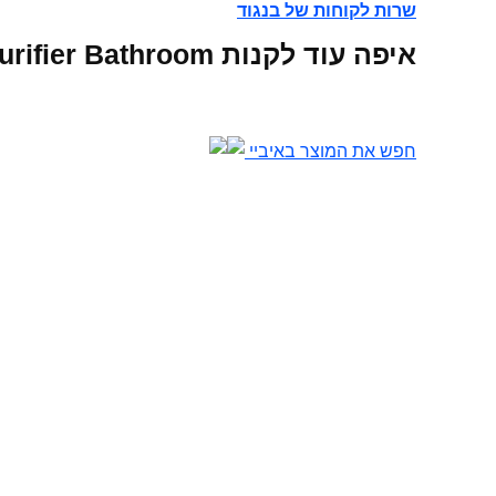
שרות לקוחות של בנגוד
איפה עוד לקנות Original Mijia Faucet Water Purifier Bathroom אונליין
חפש את המוצר באיביי