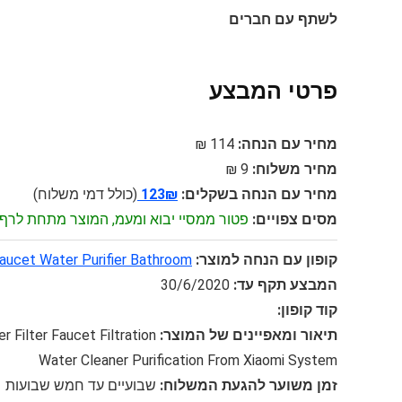
לשתף עם חברים
פרטי המבצע
מחיר עם הנחה:
114 ₪
מחיר משלוח:
9 ₪
מחיר עם הנחה בשקלים:
123₪
(כולל דמי משלוח)
מסים צפויים:
פטור ממסיי יבוא ומעמ, המוצר מתחת לרף 75$
קופון עם הנחה למוצר:
 Faucet Water Purifier Bathroom
המבצע תקף עד:
30/6/2020
קוד קופון:
תיאור ומאפיינים של המוצר:
r Filter Faucet Filtration
Water Cleaner Purification From Xiaomi System
זמן משוער להגעת המשלוח:
שבועיים עד חמש שבועות