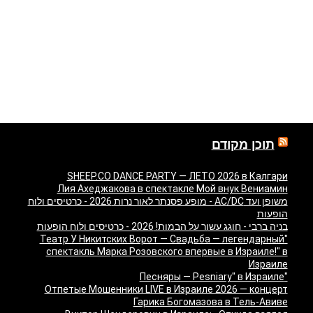
תוכן מקודם
SHEEP.CO DANCE PARTY — ЛЕТО 2026 в Калгари
Лия Ахеджакова в спектакле Мой внук Вениамин
משופן ועד AC/DC - מופע פסנתר לאור נרות 2026 - כרטיסים ולוח
הופעות
בניה ברבי - חוגג עשור על הבמות! 2026 - כרטיסים ולוח הופעות
"Театр У Никитских Ворот — Свадьба — легендарный
спектакль Марка Розовского впервые в Израиле!" в
Израиле
"Песняры — Pesniary" в Израиле
Отпетые Мошенники LIVE в Израиле 2026 — концерт
Гарика Богомазова в Тель-Авиве