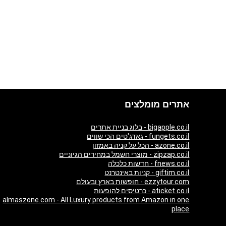
אתרים מומלצים
bigapple.co.il - בלוג בניית אתרים
fungets.co.il - גאדג'טים הכי שווים
azone.co.il - הכל על קניה באמזון
zipzap.co.il - מוצרי חשמל במחירים הגיוניים
fnews.co.il - חדשות כלכלה
giftim.co.il - קניות באינטרנט
ezzytour.com - חופשות בארץ ובעולם
aticket.co.il - כרטיסים להופעות
almaszone.com - All Luxury products from Amazon in one
place