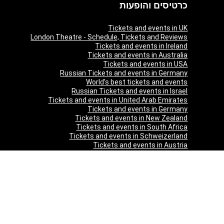
כרטיסים והופעות
Tickets and events in UK
London Theatre - Schedule, Tickets and Reviews
Tickets and events in Ireland
Tickets and events in Australia
Tickets and events in USA
Russian Tickets and events in Germany
World’s best tickets and events
Russian Tickets and events in Israel
Tickets and events in United Arab Emirates
Tickets and events in Germany
Tickets and events in New Zealand
Tickets and events in South Africa
Tickets and events in Schweizerland
Tickets and events in Austria
Tickets and events in Denmark
Tickets and events in Italy
Tickets and events in Norway
Tickets and events in Poland
Tickets and events in Sweden
Tickets and events in Finland
Tickets and events in Belgium
Tickets and events in Netherlands