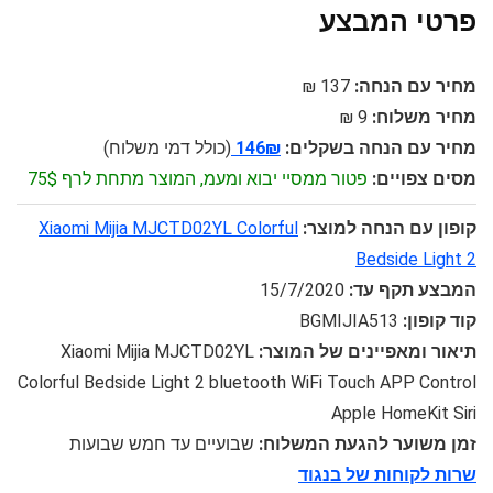
פרטי המבצע
מחיר עם הנחה:
137 ₪
מחיר משלוח:
9 ₪
מחיר עם הנחה בשקלים:
146₪
(כולל דמי משלוח)
מסים צפויים:
פטור ממסיי יבוא ומעמ, המוצר מתחת לרף 75$
קופון עם הנחה למוצר:
Xiaomi Mijia MJCTD02YL Colorful
Bedside Light 2
המבצע תקף עד:
15/7/2020
קוד קופון:
BGMIJIA513
תיאור ומאפיינים של המוצר:
Xiaomi Mijia MJCTD02YL
Colorful Bedside Light 2 bluetooth WiFi Touch APP Control
Apple HomeKit Siri
זמן משוער להגעת המשלוח:
שבועיים עד חמש שבועות
שרות לקוחות של בנגוד