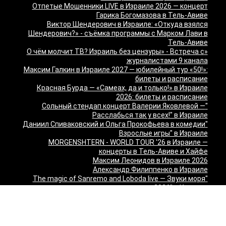
Отпетые Мошенники LIVE в Израиле 2026 — концерт
Гарика Богомазова в Тель-Авиве
Виктор Шендерович в Израиле: «Откуда взялся
Шендерович?» - съёмка программы с Марком Лави в
Тель-Авиве
«О чём молчит ТВ? Израиль без цензуры» - Встреча с
журналистами 9 канала
Максим Галкин в Израиле 2027 — юбилейный тур «50!»:
билеты и расписание
Красная Бурда — «Самеах, да и только!» в Израиле
2026: билеты и расписание
"Сольный стендап концерт Валерии Яковлевой —
Расслабься так у всех!" в Израиле
"Даниил Спиваковский и Ольга Прокофьева в комедии
Взрослые игры" в Израиле
MORGENSHTERN - WORLD TOUR '26 в Израиле —
концерты в Тель-Авиве и Хайфе
Максим Леонидов в Израиле 2026
Александр Филиппенко в Израиле
"The magic of Sanremo and Loboda live — Звуки моря
2026" в Израиле
Группа "КИНО" — "Невероятный концерт" в США 2026:
Лос-Анджелес и Майами
Макаревич и Белый: «Импровизация на тему» в
Израиле — билеты 2026