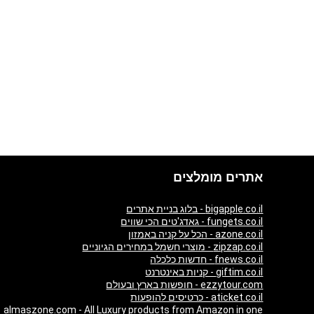
אתרים מומלצים
bigapple.co.il - בלוג בניית אתרים
fungets.co.il - גאדג'טים הכי שווים
azone.co.il - הכל על קניה באמזון
zipzap.co.il - מוצרי חשמל במחירים הגיוניים
fnews.co.il - חדשות כלכלה
giftim.co.il - קניות באינטרנט
ezzytour.com - חופשות בארץ ובעולם
aticket.co.il - כרטיסים להופעות
almaszone.com - All Luxury products from Amazon in one