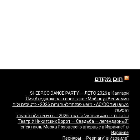
תוכן מקודם
SHEEP.CO DANCE PARTY — ЛЕТО 2026 в Калгари
Лия Ахеджакова в спектакле Мой внук Вениамин
משופן ועד AC/DC - מופע פסנתר לאור נרות 2026 - כרטיסים ולוח
הופעות
בניה ברבי - חוגג עשור על הבמות! 2026 - כרטיסים ולוח הופעות
"Театр У Никитских Ворот — Свадьба — легендарный
спектакль Марка Розовского впервые в Израиле!" в
Израиле
"Песняры — Pesniary" в Израиле