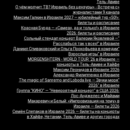
Тель-Авиве
«О чём молчит ТВ? Израиль без цензуры» - Встреча с
журналистами 9 канала
Максим Галкин в Израиле 2027 — юбилейный тур «50!»:
билеты и расписание
Красная Бурда — «Самеах, да и только!» в Израиле
2026: билеты и расписание
"Сольный стендап концерт Валерии Яковлевой —
Расслабься так у всех!" в Израиле
"Даниил Спиваковский и Ольга Прокофьева в комедии
Взрослые игры" в Израиле
MORGENSHTERN - WORLD TOUR '26 в Израиле —
концерты в Тель-Авиве и Хайфе
Максим Леонидов в Израиле 2026
Александр Филиппенко в Израиле
"The magic of Sanremo and Loboda live — Звуки моря
2026" в Израиле
Группа "КИНО" — "Невероятный концерт" в США 2026:
Лос-Анджелес и Майами
Макаревич и Белый: «Импровизация на тему» в
Израиле — билеты 2026
Семён Слепаков в Израиле 2026 — билеты на концерты
в Хайфе, Нетании, Тель-Авиве и других городах