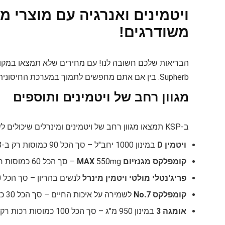
משודרגים!
Supherb. בין אם אתם מחפשים לתמוך במערכת החיסונית שלכם או להוסיף אנרגיה לחיי היום יום, יש לנו את מה שאתם צריכים.
מגוון רחב של ויטמינים ותוספים
ב-KSP תמצאו מגוון רחב של ויטמינים ומינרלים שיכולים לשפר את איכות החיים שלכם. בואו להכיר את המוצרים המובילים שלנו:
ויטמין D
במינון 1000 יחב"ל – סך הכל 90 כמוסות רק ב-₪28!
קומפלקס מגנזיום MAX
550mg – סך הכל 60 כמוסות רק ב-₪39!
פריג'נטלי מולטי ויטמין מינרל
לנשים בהריון – סך הכל 60 כמוסות רק ב-₪55!
קומפלקס No.7
לשמירה על איכות החיים – סך הכל 30 כמוסות צמחיות רק ב-₪92!
אומגה 3
במינון 950 מ"ג – סך הכל 100 כמוסות רכות רק ב-₪124!