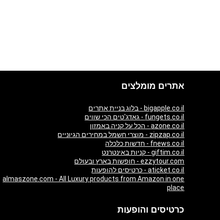
אתרים מומלצים
bigapple.co.il - בלוג בניית אתרים
fungets.co.il - גאדג'טים הכי שווים
azone.co.il - הכל על קניה באמזון
zipzap.co.il - מוצרי חשמל במחירים הגיוניים
fnews.co.il - חדשות כלכלה
giftim.co.il - קניות באינטרנט
ezzytour.com - חופשות בארץ ובעולם
aticket.co.il - כרטיסים להופעות
almaszone.com - All Luxury products from Amazon in one
place
כרטיסים והופעות