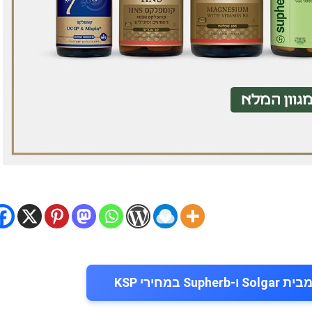
במחירי KSP