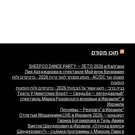
תוכן מקודם
SHEEP.CO DANCE PARTY — ЛЕТО 2026 в Калгари
Лия Ахеджакова в спектакле Мой внук Вениамин
משופן ועד AC/DC - מופע פסנתר לאור נרות 2026 - כרטיסים ולוח
הופעות
בניה ברבי - חוגג עשור על הבמות! 2026 - כרטיסים ולוח הופעות
"Театр У Никитских Ворот — Свадьба — легендарный
спектакль Марка Розовского впервые в Израиле!" в
Израиле
"Песняры — Pesniary" в Израиле
Отпетые Мошенники LIVE в Израиле 2026 — концерт
Гарика Богомазова в Тель-Авиве
Виктор Шендерович в Израиле: «Откуда взялся
Шендерович?» - съёмка программы с Марком Лави в