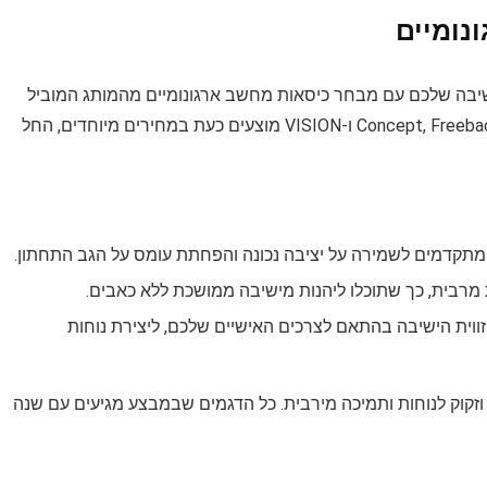
נומיים
ישיבה שלכם עם מבחר כיסאות מחשב ארגונומיים מהמותג המוביל
Fizzio. הדגמים המובילים שלנו – Concept, Freeback B2, Embassy, Consul ו-VISION מוצעים כעת במחירים מיוחדים, החל
 מתקדמים לשמירה על יציבה נכונה והפחתת עומס על הגב התחתון.
מרבית, כך שתוכלו ליהנות מישיבה ממושכת ללא כאבים.
וית הישיבה בהתאם לצרכים האישיים שלכם, ליצירת נוחות
זקוק לנוחות ותמיכה מירבית. כל הדגמים שבמבצע מגיעים עם שנה