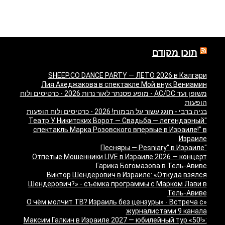
תוכן מקודם
SHEEP.CO DANCE PARTY — ЛЕТО 2026 в Калгари
Лия Ахеджакова в спектакле Мой внук Вениамин
משופן ועד AC/DC - מופע פסנתר לאור נרות 2026 - כרטיסים ולוח
הופעות
בניה ברבי - חוגג עשור על הבמות! 2026 - כרטיסים ולוח הופעות
"Театр У Никитских Ворот — Свадьба — легендарный
спектакль Марка Розовского впервые в Израиле!" в
Израиле
"Песняры — Pesniary" в Израиле
Отпетые Мошенники LIVE в Израиле 2026 — концерт
Гарика Богомазова в Тель-Авиве
Виктор Шендерович в Израиле: «Откуда взялся
Шендерович?» - съёмка программы с Марком Лави в
Тель-Авиве
«О чём молчит ТВ? Израиль без цензуры» - Встреча с
журналистами 9 канала
Максим Галкин в Израиле 2027 — юбилейный тур «50!»: