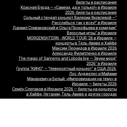
билеты и расписание
Красная Бурда — «Самеах, да и только!» в Израиле
2026: билеты и расписание
"Сольный стендап концерт Валерии Яковлевой —
Расслабься так у всех!" в Израиле
"Даниил Спиваковский и Ольга Прокофьева в комедии
Взрослые игры" в Израиле
MORGENSHTERN - WORLD TOUR '26 в Израиле —
концерты в Тель-Авиве и Хайфе
Максим Леонидов в Израиле 2026
Александр Филиппенко в Израиле
"The magic of Sanremo and Loboda live — Звуки моря
2026" в Израиле
Группа "КИНО" — "Невероятный концерт" в США 2026:
Лос-Анджелес и Майами
Макаревич и Белый: «Импровизация на тему» в
Израиле — билеты 2026
Семён Слепаков в Израиле 2026 — билеты на концерты
в Хайфе, Нетании, Тель-Авиве и других городах