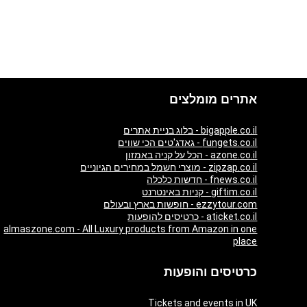
אתרים מומלצים
bigapple.co.il - בלוג בניית אתרים
fungets.co.il - גאדג'טים הכי שווים
azone.co.il - הכל על קניה באמזון
zipzap.co.il - מוצרי חשמל במחירים הגיוניים
fnews.co.il - חדשות כלכלה
giftim.co.il - קניות באינטרנט
ezzytour.com - חופשות בארץ ובעולם
aticket.co.il - כרטיסים להופעות
almaszone.com - All Luxury products from Amazon in one
place
כרטיסים והופעות
Tickets and events in UK