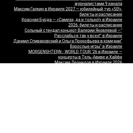
журналистами 9 канала
Максим Галкин в Израиле 2027 — юбилейный тур «50!»:
билеты и расписание
Красная Бурда — «Самеах, да и только!» в Израиле
2026: билеты и расписание
"Сольный стендап концерт Валерии Яковлевой —
Расслабься так у всех!" в Израиле
"Даниил Спиваковский и Ольга Прокофьева в комедии
Взрослые игры" в Израиле
MORGENSHTERN - WORLD TOUR '26 в Израиле —
концерты в Тель-Авиве и Хайфе
Максим Леонидов в Израиле 2026
Александр Филиппенко в Израиле
"The magic of Sanremo and Loboda live — Звуки моря
2026" в Израиле
Группа "КИНО" — "Невероятный концерт" в США 2026:
Лос-Анджелес и Майами
Макаревич и Белый: «Импровизация на тему» в
Израиле — билеты 2026
Семён Слепаков в Израиле 2026 — билеты на концерты
в Хайфе, Нетании, Тель-Авиве и других городах