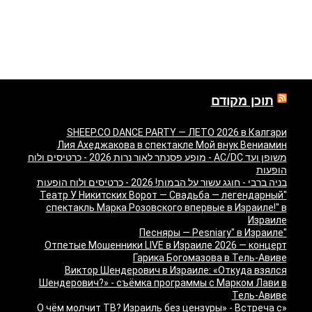
תוכן מקודם
SHEEP.CO DANCE PARTY — ЛЕТО 2026 в Калгари
Лия Ахеджакова в спектакле Мой внук Вениамин
משופן ועד AC/DC - מופע פסנתר לאור נרות 2026 - כרטיסים ולוח
הופעות
בניה ברבי - חוגג עשור על הבמות! 2026 - כרטיסים ולוח הופעות
"Театр У Никитских Ворот — Свадьба — легендарный
спектакль Марка Розовского впервые в Израиле!" в
Израиле
"Песняры — Pesniary" в Израиле
Отпетые Мошенники LIVE в Израиле 2026 — концерт
Гарика Богомазова в Тель-Авиве
Виктор Шендерович в Израиле: «Откуда взялся
Шендерович?» - съёмка программы с Марком Лави в
Тель-Авиве
«О чём молчит ТВ? Израиль без цензуры» - Встреча с