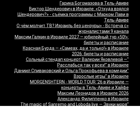
Гарика Богомазова в Тель-Авиве
Виктор Шендерович в Израиле: «Откуда взялся
Шендерович?» - съёмка программы с Марком Лави в
Тель-Авиве
«О чём молчит ТВ? Израиль без цензуры» - Встреча с
журналистами 9 канала
Максим Галкин в Израиле 2027 — юбилейный тур «50!»:
билеты и расписание
Красная Бурда — «Самеах, да и только!» в Израиле
2026: билеты и расписание
"Сольный стендап концерт Валерии Яковлевой —
Расслабься так у всех!" в Израиле
"Даниил Спиваковский и Ольга Прокофьева в комедии
Взрослые игры" в Израиле
MORGENSHTERN - WORLD TOUR '26 в Израиле —
концерты в Тель-Авиве и Хайфе
Максим Леонидов в Израиле 2026
Александр Филиппенко в Израиле
"The magic of Sanremo and Loboda live — Звуки моря
2026" в Израиле
Группа "КИНО" — "Невероятный концерт" в США 2026:
Лос-Анджелес и Майами
Макаревич и Белый: «Импровизация на тему» в
Израиле — билеты 2026
Семён Слепаков в Израиле 2026 — билеты на концерты