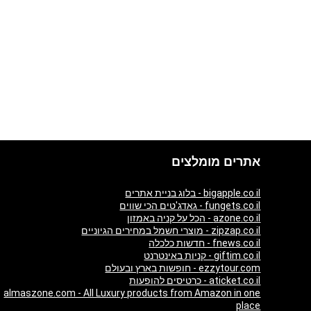
אתרים מומלצים
bigapple.co.il - בלוג בניית אתרים
fungets.co.il - גאדג'טים הכי שווים
azone.co.il - הכל על קניה באמזון
zipzap.co.il - מוצרי חשמל במחירים הגיוניים
fnews.co.il - חדשות כלכלה
giftim.co.il - קניות באינטרנט
ezzytour.com - חופשות בארץ ובעולם
aticket.co.il - כרטיסים להופעות
almaszone.com - All Luxury products from Amazon in one
place