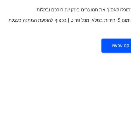
*קבלת המתנה בתוקף עד ה-12.06 או עד גמר המלאי | מינימום 5 יחידות במלאי מכל פריט | בכפוף להופעת המתנה בעגלת
קנו עכשיו