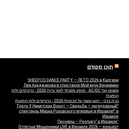
תוכן מקודם
SHEEP.CO DANCE PARTY — ЛЕТО 2026 в Калгари
Лия Ахеджакова в спектакле Мой внук Вениамин
משופן ועד AC/DC - מופע פסנתר לאור נרות 2026 - כרטיסים ולוח
הופעות
בניה ברבי - חוגג עשור על הבמות! 2026 - כרטיסים ולוח הופעות
"Театр У Никитских Ворот — Свадьба — легендарный
спектакль Марка Розовского впервые в Израиле!" в
Израиле
"Песняры — Pesniary" в Израиле
Отпетые Мошенники LIVE в Израиле 2026 — концерт