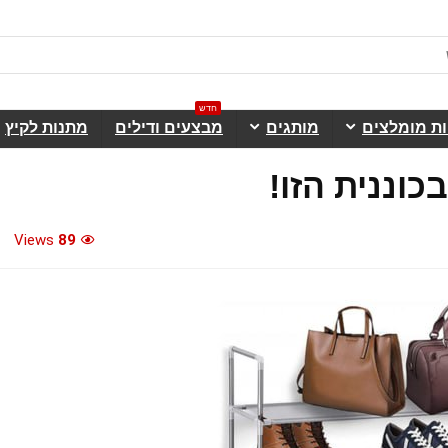
חדש
ות מומלצים
מותגים
מבצעים ודילים
מתנות לקיץ
וננית הזו!
Views
89