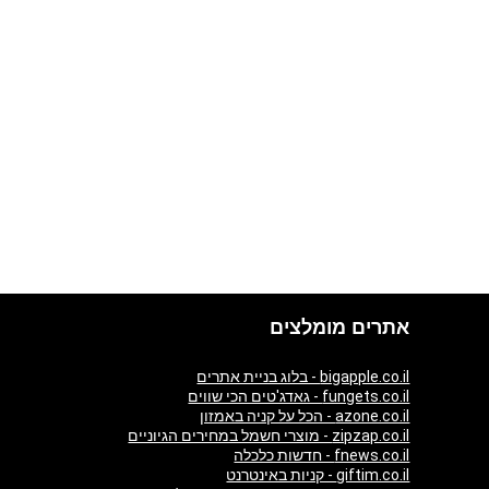
אתרים מומלצים
bigapple.co.il - בלוג בניית אתרים
fungets.co.il - גאדג'טים הכי שווים
azone.co.il - הכל על קניה באמזון
zipzap.co.il - מוצרי חשמל במחירים הגיוניים
fnews.co.il - חדשות כלכלה
giftim.co.il - קניות באינטרנט