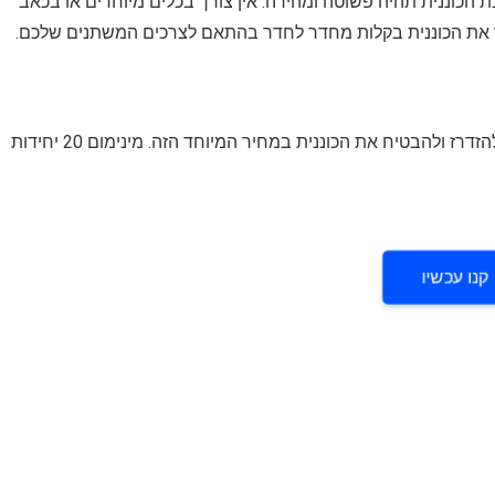
ת הכוננית תהיה פשוטה ומהירה. אין צורך בכלים מיוחדים או בכאב
ר את הכוננית בקלות מחדר לחדר בהתאם לצרכים המשתנים שלכם.
המבצע בתוקף עד ה-20.04 או עד גמר המלאי, כך שכדאי להזדרז ולהבטיח את הכוננית במחיר המיוחד הזה. מינימום 20 יחידות
קנו עכשיו