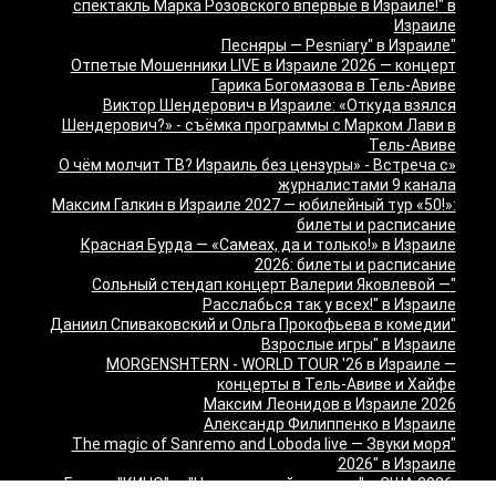
спектакль Марка Розовского впервые в Израиле!" в
Израиле
"Песняры — Pesniary" в Израиле
Отпетые Мошенники LIVE в Израиле 2026 — концерт
Гарика Богомазова в Тель-Авиве
Виктор Шендерович в Израиле: «Откуда взялся
Шендерович?» - съёмка программы с Марком Лави в
Тель-Авиве
«О чём молчит ТВ? Израиль без цензуры» - Встреча с
журналистами 9 канала
Максим Галкин в Израиле 2027 — юбилейный тур «50!»:
билеты и расписание
Красная Бурда — «Самеах, да и только!» в Израиле
2026: билеты и расписание
"Сольный стендап концерт Валерии Яковлевой —
Расслабься так у всех!" в Израиле
"Даниил Спиваковский и Ольга Прокофьева в комедии
Взрослые игры" в Израиле
MORGENSHTERN - WORLD TOUR '26 в Израиле —
концерты в Тель-Авиве и Хайфе
Максим Леонидов в Израиле 2026
Александр Филиппенко в Израиле
"The magic of Sanremo and Loboda live — Звуки моря
2026" в Израиле
Группа "КИНО" — "Невероятный концерт" в США 2026: