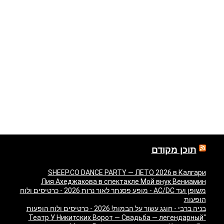
תוכן מקודם
SHEEP.CO DANCE PARTY — ЛЕТО 2026 в Калгари
Лия Ахеджакова в спектакле Мой внук Вениамин
משופן ועד AC/DC - מופע פסנתר לאור נרות 2026 - כרטיסים ולוח
הופעות
בניה ברבי - חוגג עשור על הבמות! 2026 - כרטיסים ולוח הופעות
"Театр У Никитских Ворот — Свадьба — легендарный